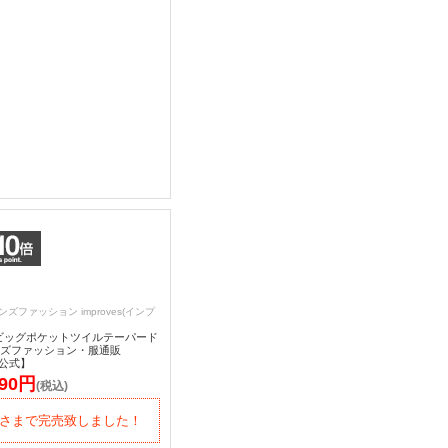
ンズファッション improves(インプ
.】ビッグポケットツイルテーパード
ンズファッション・服通販
es公式】
590円
(税込)
さまで完売致しました！