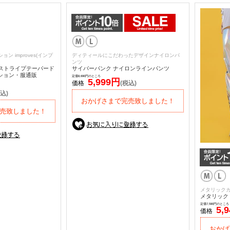
ン improves(インプ
ディティールにこだわったデザインナイロンパ
ンツ
ーストライプテーパード
サイバーパンク ナイロンラインパンツ
ッション・服通販
定価8,690円のところ
5,999円
価格
(税込)
込)
おかげさまで完売致しました！
売致しました！
メタリック
メタリック
定価7,590円のところ
5,
価格
おかげ