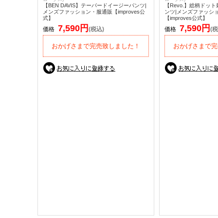
【BEN DAVIS】テーパードイージーパンツ|
【Revo.】総柄ドッ
メンズファッション・服通販【improves公
ンツ|メンズファッシ
式】
【improves公式】
7,590円
7,590円
価格
(税込)
価格
(税
おかげさまで完売致しました！
おかげさまで完