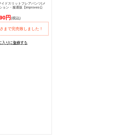
】サイドスリットフレアパンツ|メ
ョン・服通販【improves公
490円
(税込)
さまで完売致しました！