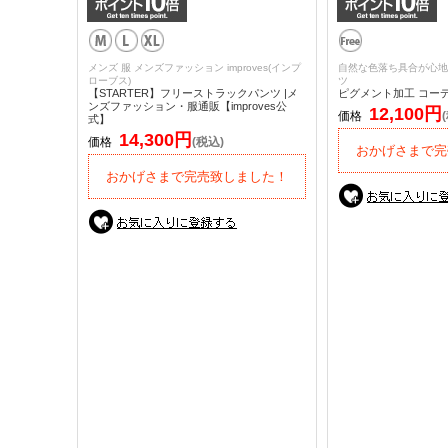
メンズ 服 メンズファッション improves(インプ
自然な色落ち具合が心地
ローブス)
ツ
【STARTER】フリーストラックパンツ |メ
ピグメント加工 コー
ンズファッション・服通販【improves公
12,100円
価格
式】
14,300円
価格
(税込)
おかげさまで完
おかげさまで完売致しました！