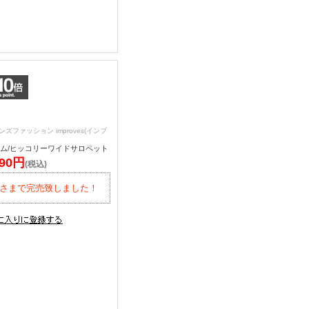
ンズファッション improves(インプ
ニム/ヒッコリーワイドサロペット
590円
(税込)
さまで完売致しました！