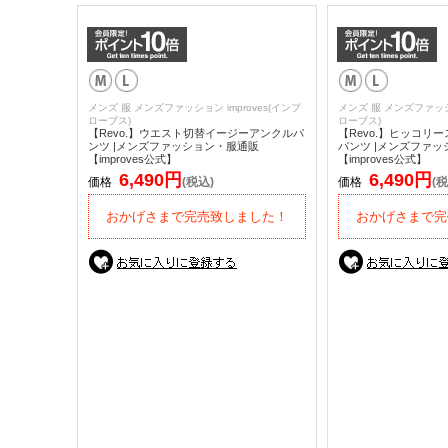
メンズ 服 メンズファッション improves(インプ
メンズ 服 メンズファッショ
ローブス)
ローブス)
【Revo.】ウエスト切替イージーアンクルパ
【Revo.】ヒッコリ
ンツ |メンズファッション・服通販
パンツ |メンズファ
【improves公式】
【improves公式】
6,490円
6,490円
価格
(税込)
価格
(税
おかげさまで完売致しました！
おかげさまで完