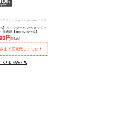
ンズファッション improves(インプ
AVIS】ペインターパンツ|メンズフ
服通販【improves公式】
790円
(税込)
さまで完売致しました！