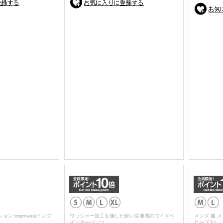
ン improves(インプ
ワッシャー加工を施した軽い生地感のワイドペ
メンズ 服 メ
インターパンツ
ローブス)