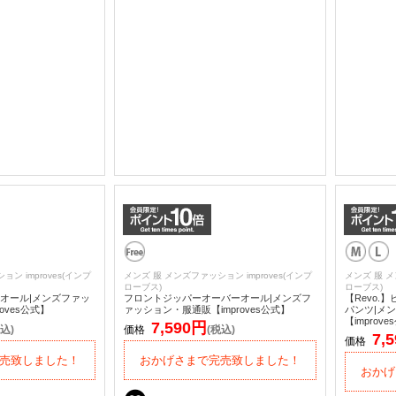
ン improves(インプ
メンズ 服 メンズファッション improves(インプ
メンズ 服 メ
ローブス)
ローブス)
オール|メンズファッ
フロントジッパーオーバーオール|メンズフ
【Revo
oves公式】
ァッション・服通販【improves公式】
パンツ|メ
【improv
7,590円
込)
価格
(税込)
7,
価格
売致しました！
おかげさまで完売致しました！
おかげ