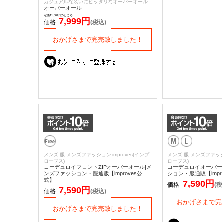
カジュアルな装いにピッタリなオーバーオール
オーバーオール
定価11,000円のところ
7,999円
価格
(税込)
おかげさまで完売致しました！
メンズ 服 メンズファッション improves(インプ
メンズ 服 メンズファッショ
ローブス)
ローブス)
コーデュロイフロントZIPオーバーオール|メ
コーデュロイオーバー
ンズファッション・服通販【improves公
ション・服通販【impr
式】
7,590円
価格
(税
7,590円
価格
(税込)
おかげさまで完
おかげさまで完売致しました！