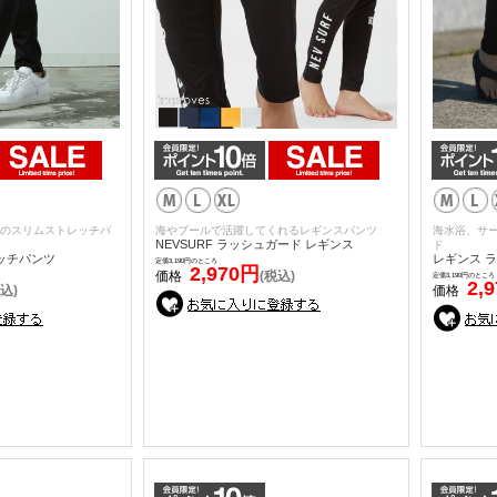
のスリムストレッチパ
海やプールで活躍してくれるレギンスパンツ
海水浴、サ
NEVSURF ラッシュガード レギンス
ド
ッチパンツ
レギンス 
定価3,190円のところ
2,970円
価格
(税込)
定価3,190円のところ
2,
込)
価格