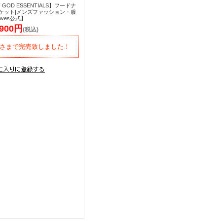
F GOD ESSENTIALS】フードナ
ケット|メンズファッション・服
oves公式】
,900円
(税込)
さまで完売致しました！