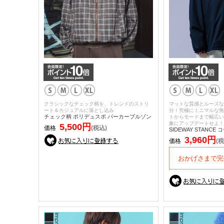
クラシックなチェック柄を、トレンドのストリ
マットな質感とルーズな
ート＆カジュアルに落とし込み
分！究極にミニマルな無
チェック柄 ポリデュスポ パーカーブルゾン
トからモードまで幅広い
象にアップデートせよ！
5,500円
価格
(税込)
SIDEWAY STANC
3,960円
価格
(税
おかげさまで完