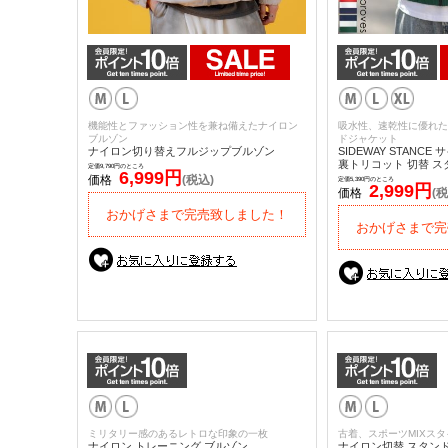
機能性とファッション性を兼ね備えたナイロン
吸水性、速乾性に優れた
ブルゾン
ドジャケット
ナイロン切り替えフルジップブルゾン
SIDEWAY STANC
裏トリコット 切替 
定価9,790円のところ
6,999円
価格
(税込)
定価5,390円のところ
2,999円
価格
(税
おかげさまで完売致しました！
おかげさまで完
ミリタリー感のあるレトロな印象の一枚
古着、スポーツMIXス
ナイロン トレーニング ブルゾン
ナイロン切替 スタン