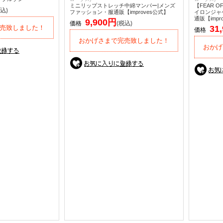
ミニリップストレッチ中綿マンパー|メンズ
【FEAR O
込)
ファッション・服通販【improves公式】
イロンジャ
通販【impr
9,900円
価格
(税込)
売致しました！
31
価格
おかげさまで完売致しました！
おかげ