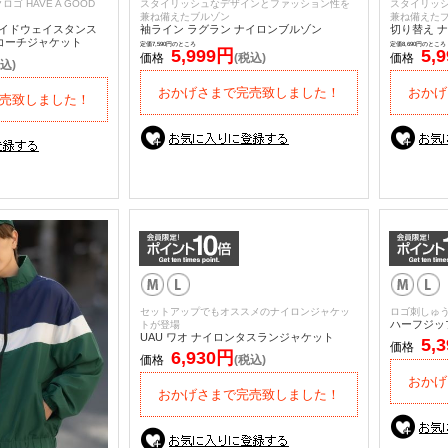
ゴ HAVE A GOOD
スタイリッシュなデザインとファッション性を
スタイリッ
兼ね備えたブルゾン
兼ね備えた
E サイドウェイスタンス
袖ライン ラグラン ナイロンブルゾン
切り替え 
NE コーチジャケット
定価7,590円のところ
定価8,690円のところ
5,999円
5,
価格
(税込)
価格
込)
おかげさまで完売致しました！
おかげ
売致しました！
セットアップでもオススメのナイロンジャケッ
ロゴ刺しゅ
ハーフジッ
トが登場
UAU ワオ ナイロンタスランジャケット
5,
価格
6,930円
価格
(税込)
おかげ
おかげさまで完売致しました！