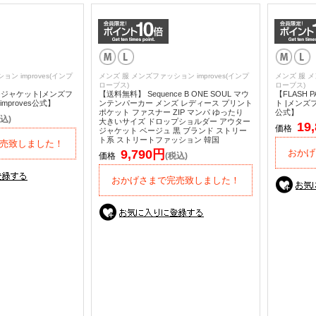
ン improves(インプ
メンズ 服 メンズファッション improves(インプ
メンズ 服 メ
ローブス)
ローブス)
ーチジャケット|メンズフ
【送料無料】 Sequence B ONE SOUL マウ
【FLASH
proves公式】
ンテンパーカー メンズ レディース プリント
ト |メンズ
ポケット ファスナー ZIP マンパ ゆったり
公式】
込)
大きいサイズ ドロップショルダー アウター
19
価格
ジャケット ベージュ 黒 ブランド ストリー
ト系 ストリートファッション 韓国
売致しました！
9,790円
おかげ
価格
(税込)
おかげさまで完売致しました！