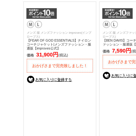
メンズ 服 メンズファッション improves(インプ
メンズ 服 メンズファッショ
ローブス)
ローブス)
【FEAR OF GOD ESSENTIALS】ナイロン
【BEN DAVIS】コ
コーチジャケット|メンズファッション・服
ァッション・服通販【im
通販【improves公式】
7,590円
価格
(税
31,900円
価格
(税込)
おかげさまで完
おかげさまで完売致しました！