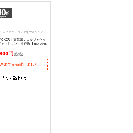
ンズファッション improves(インプ
 PACKER】高気密シェルジャケッ
ファッション・服通販【improves
,800円
(税込)
さまで完売致しました！