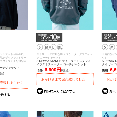
シルエットが今の気
ストリートの鼓動を纏う スケーターグラフィッ
圧倒的なイン
地デザインでストリー
ク コーチジャケット
ット
SIDEWAY STANCE サイドウェイスタンス
SIDEWAY
スタイリングを旬な印
イラストスケーター コーチジャケット
タイガー 
E コーチジャケット
6,600円
6,
価格
(税込)
価格
込)
おかげさまで完売致しました！
おかげ
売致しました！