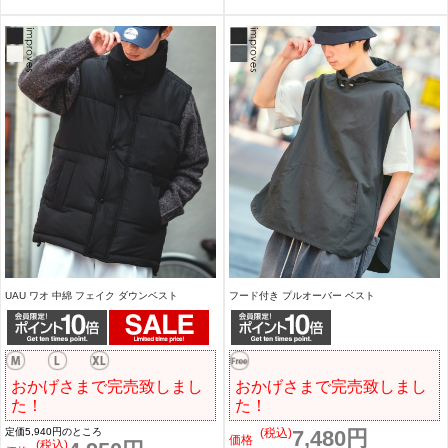
UAU ワオ 中綿 フェイク ダウンベスト
フード付き プルオーバー ベスト
おかげさまで完売致しまし
おかげさまで完売致しまし
た！
た！
定価5,940円のところ
(税込)
7,480円
価格
(税込)