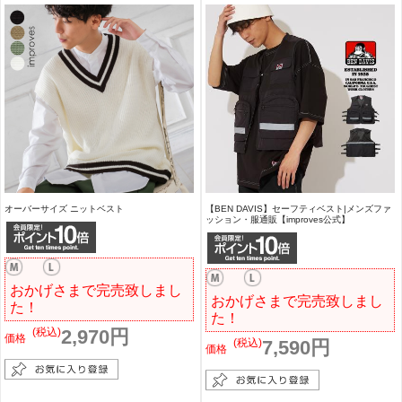
オーバーサイズ ニットベスト
【BEN DAVIS】セーフティベスト|メンズファ
ッション・服通販【improves公式】
おかげさまで完売致しまし
おかげさまで完売致しまし
た！
た！
(税込)
2,970円
価格
(税込)
7,590円
価格