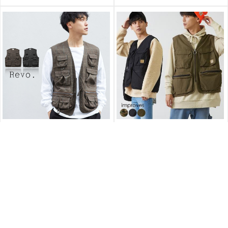
【Revo.】シャドーチェックミリタリーベスト
ツールベスト |メンズファッション・服通販
|メンズファッション・服通販【improves公
【improves公式】
式】
おかげさまで完売致しまし
おかげさまで完売致しまし
た！
た！
(税込)
6,050円
価格
(税込)
8,690円
価格