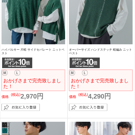
ハイバルキー 片畦 サイドセパレート ニットベ
オーバーサイズ ハンドステッチ 畦編み ニット
スト
ベスト
おかげさまで完売致しまし
おかげさまで完売致しまし
た！
た！
(税込)
2,970円
(税込)
4,290円
価格
価格