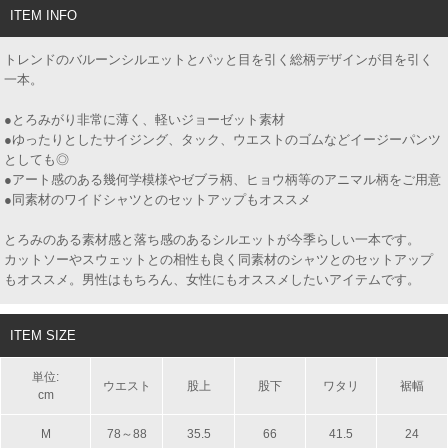
ITEM INFO
トレンドのバルーンシルエットとパッと目を引く総柄デザインが目を引く
一本。
●とろみがり非常に薄く、軽いジョーゼット素材
●ゆったりとしたサイジング、タック、ウエストのゴムなどイージーパンツ
としても◎
●アート感のある幾何学模様やゼブラ柄、ヒョウ柄等のアニマル柄をご用意
●同素材のワイドシャツとのセットアップもオススメ
とろみのある素材感と落ち感のあるシルエットが今季らしい一本です。
カットソーやスウェットとの相性も良く同素材のシャツとのセットアップ
もオススメ。男性はもちろん、女性にもオススメしたいアイテムです。
ITEM SIZE
単位:
ウエスト
股上
股下
ワタリ
裾幅
cm
M
78～88
35.5
66
41.5
24