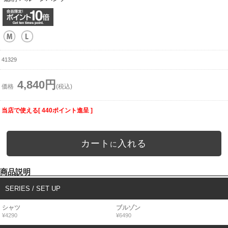
41329
4,840円
価格
(税込)
当店で使える[ 440ポイント進呈 ]
カート
入れる
に
商品説明
SERIES / SET UP
シャツ
ブルゾン
¥4290
¥6490