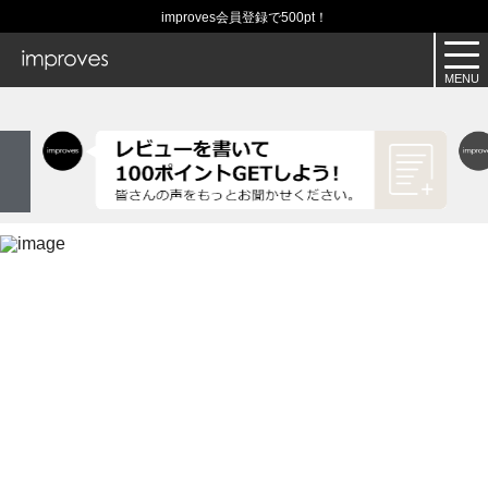
improves会員登録で500pt！