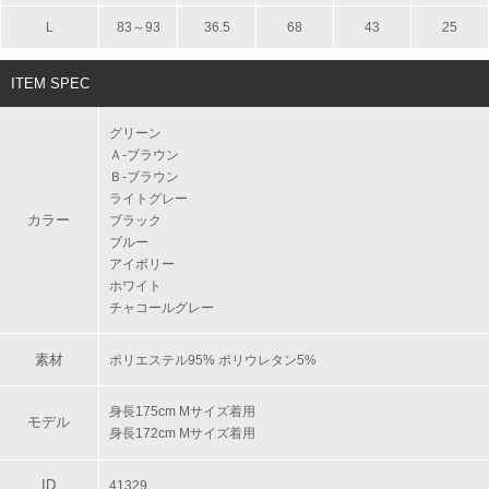
L
83～93
36.5
68
43
25
ITEM SPEC
グリーン
Ａ‐ブラウン
Ｂ‐ブラウン
ライトグレー
カラー
ブラック
ブルー
アイボリー
ホワイト
チャコールグレー
素材
ポリエステル95% ポリウレタン5%
身長175cm Mサイズ着用
モデル
身長172cm Mサイズ着用
ID
41329