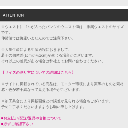
ATTENTION
※ウエストにゴムが入ったパンツのウエスト値は、推奨ウエストのサイズ
です。
伸縮値では御座いませんのでご注意下さい。
※大量生産による生産過程におきまして、
若干の個体差(1cmから2cm)が生じる場合がございます。
それ以上の差異がある場合は弊社までお問い合わせください。
【サイズの測り方についての詳細はこちら】
※サイトに掲載されている商品は、モニター環境により実際のものと素材
感・色が若干異なって見える場合がございます。
※加工具合により掲載画像との誤差が見られる場合もございます。
予めご了承くださいますようお願い申し上げます。
■お支払い/配送/返品や交換について
■必ずご確認下さい