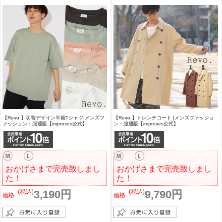
【Revo.】切替デザイン半袖Tシャツ|メンズフ
【Revo.】トレンチコート |メンズファッショ
ァッション・服通販【improves公式】
ン・服通販【improves公式】
おかげさまで完売致しまし
おかげさまで完売致しまし
た！
た！
(税込)
3,190円
(税込)
9,790円
価格
価格