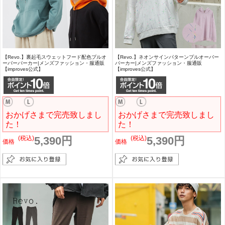
【Revo.】裏起毛スウェットフード配色プルオ
【Revo.】ネオンサインパターンプルオーバー
ーバーパーカー|メンズファッション・服通販
パーカー|メンズファッション・服通販
【improves公式】
【improves公式】
おかげさまで完売致しまし
おかげさまで完売致しまし
た！
た！
(税込)
5,390円
(税込)
5,390円
価格
価格