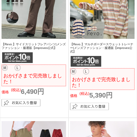
【Revo.】サイドスリットフレアパンツ|メンズ
【Revo.】マルチボーダースウェットトレーナ
ファッション・服通販【improves公式】
ー|メンズファッション・服通販【improves公
式】
おかげさまで完売致しまし
おかげさまで完売致しまし
た！
た！
(税込)
6,490円
価格
(税込)
5,390円
価格