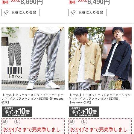
(税込)
8,690円
(税込)
6,490円
価格
価格
【Revo.】ヒッコリーストライプテーパードパ
【Revo.】ルーズシルエットカバーオールジャ
ンツ |メンズファッション・服通販【improves
ケット |メンズファッション・服通販
公式】
【improves公式】
おかげさまで完売致しまし
おかげさまで完売致しまし