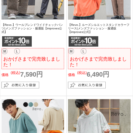
【Revo.】ウールブレンドワイドチェックパン
【Revo.】ルーズシルエットスタンドカラーフ
ツ|メンズファッション・服通販【improves公
リース|メンズファッション・服通販
式】
【improves公式】
おかげさまで完売致しまし
おかげさまで完売致しまし
た！
た！
(税込)
7,590円
(税込)
6,490円
価格
価格