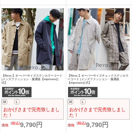
【Revo.】オーバーサイズステンカラーコート
【Revo.】オーバーサイズチェックステンカラ
|メンズファッション・服通販【improves公
ーコート |メンズファッション・服通販
式】
【improves公式】
おかげさまで完売致しまし
おかげさまで完売致しまし
た！
た！
(税込)
9,790円
(税込)
9,790円
価格
価格