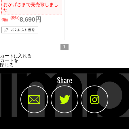
おかげさまで完売致しまし
た！
(税込)
8,690円
価格
1
カート
入れる
に
カートを
閉じる
Share