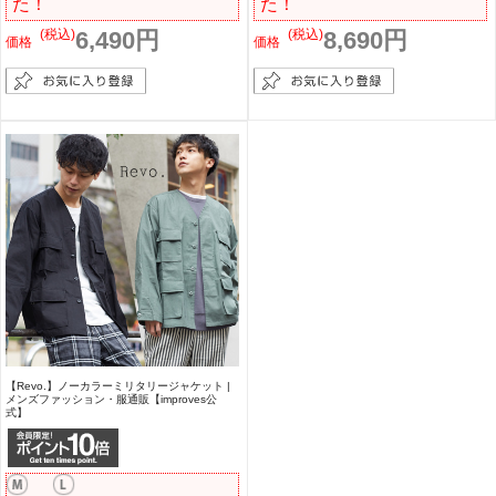
た！
た！
(税込)
6,490円
(税込)
8,690円
価格
価格
【Revo.】ノーカラーミリタリージャケット |
メンズファッション・服通販【improves公
式】