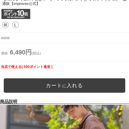
通販【improves公式】
40608
6,490円
価格
(税込)
当店で使える[ 590ポイント進呈 ]
カート
入れる
に
商品説明