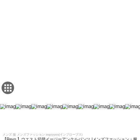
メンズ 服 メンズファッション improves(インプローブス)
【Revo.】ウエスト切替イージーアンクルパンツ |メンズファッション・服