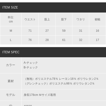
ITEM SIZE
単位:
ウエスト
股上
股下
ワタリ
裾幅
cm
M
71
27
59
31
16
L
76
28
61
32
17
ITEM SPEC
A‐チェック
カラー
B‐チェック
（無地）ポリエステル78％ レーヨン18％ ポリウレタン2％
素材
（グレンチェック）ポリエステル98％ ポリウレタン2％
モデル
身長178cm Ｍサイズ着用