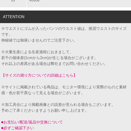
ID
40608
ATTENTION
※ウエストにゴムが入ったパンツのウエスト値は、推奨ウエストのサイズ
です。
伸縮値では御座いませんのでご注意下さい。
※大量生産による生産過程におきまして、
若干の個体差(1cmから2cm)が生じる場合がございます。
それ以上の差異がある場合は弊社までお問い合わせください。
【サイズの測り方についての詳細はこちら】
※サイトに掲載されている商品は、モニター環境により実際のものと素材
感・色が若干異なって見える場合がございます。
※加工具合により掲載画像との誤差が見られる場合もございます。
予めご了承くださいますようお願い申し上げます。
■お支払い/配送/返品や交換について
■必ずご確認下さい