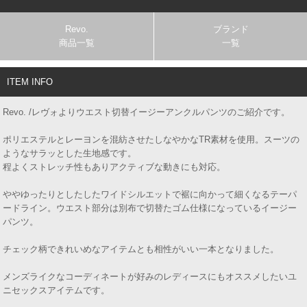
Revo.
ブランド
商品一覧
一覧
ITEM INFO
Revo. /レヴォよりウエスト切替イージーアンクルパンツのご紹介です。
ポリエステルとレーヨンを混紡させたしなやかなTR素材を使用。スーツの
ようなサラッとした生地感です。
程よくストレッチ性もありアクティブな動きにも対応。
ややゆったりとしたしたワイドシルエットで裾に向かって細くなるテーパ
ードライン。ウエスト部分は別布で切替たゴム仕様になっているイージー
パンツ。
チェック柄できれいめなアイテムとも相性がいい一本となりました。
メンズライクなコーディネートが好みのレディースにもオススメしたいユ
ニセックスアイテムです。