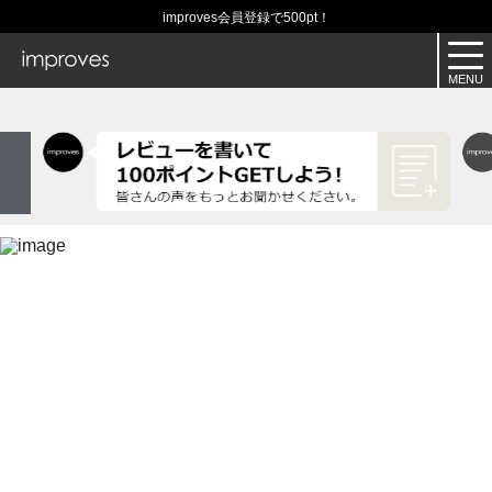
improves会員登録で500pt！