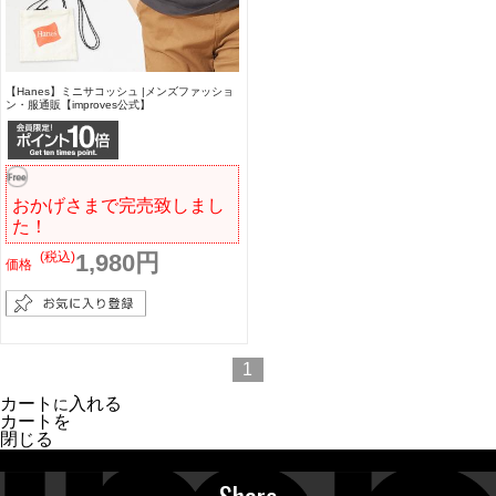
【Hanes】ミニサコッシュ |メンズファッショ
ン・服通販【improves公式】
おかげさまで完売致しまし
た！
(税込)
1,980円
価格
1
カート
入れる
に
カートを
閉じる