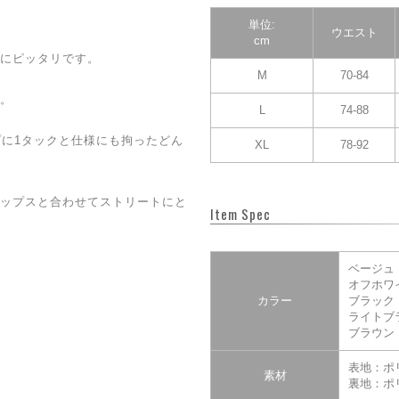
単位:
ウエスト
cm
にピッタリです。
M
70-84
。
L
74-88
プに1タックと仕様にも拘ったどん
XL
78-92
ップスと合わせてストリートにと
Item Spec
ベージュ
オフホワ
カラー
ブラック
ライトブ
ブラウン
表地：ポリ
素材
裏地：ポ