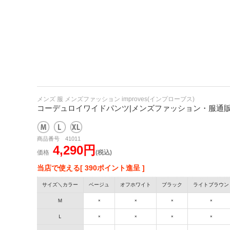
メンズ 服 メンズファッション improves(インプローブス)
コーデュロイワイドパンツ|メンズファッション・服通販【i
商品番号 41011
4,290円
価格
(税込)
当店で使える[ 390ポイント進呈 ]
サイズ＼カラー
ベージュ
オフホワイト
ブラック
ライトブラウン
Ｍ
×
×
×
×
Ｌ
×
×
×
×