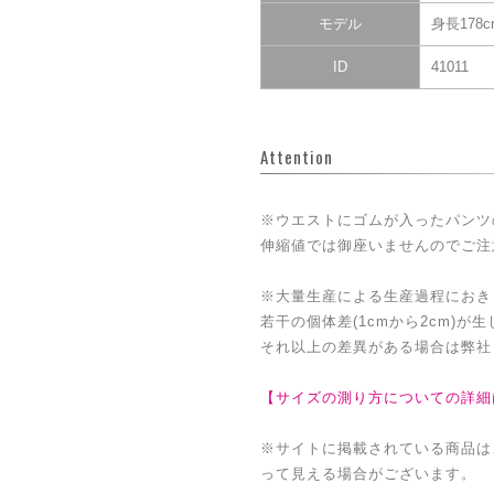
モデル
身長178
ID
41011
Attention
※ウエストにゴムが入ったパンツ
伸縮値では御座いませんのでご注
※大量生産による生産過程におき
若干の個体差(1cmから2cm)が
それ以上の差異がある場合は弊社
【サイズの測り方についての詳細
※サイトに掲載されている商品は
って見える場合がございます。