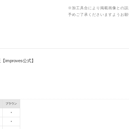
※加工具合により掲載画像との誤
予めご了承くださいますようお願
mproves公式】
ブラウン
×
×