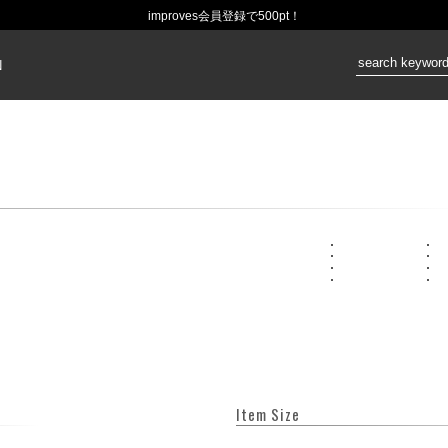
improves会員登録で500pt！
価格：
N
Item Size