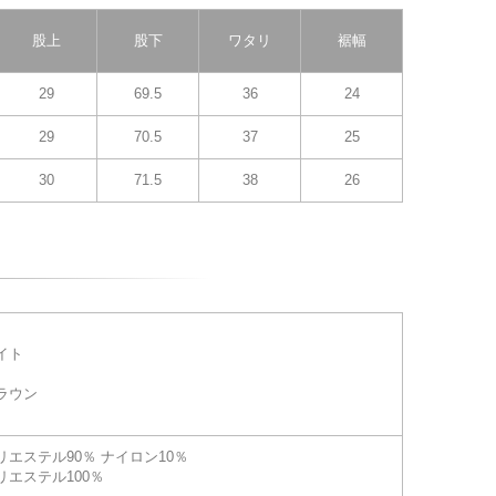
股上
股下
ワタリ
裾幅
29
69.5
36
24
29
70.5
37
25
30
71.5
38
26
イト
ラウン
エステル90％ ナイロン10％
リエステル100％