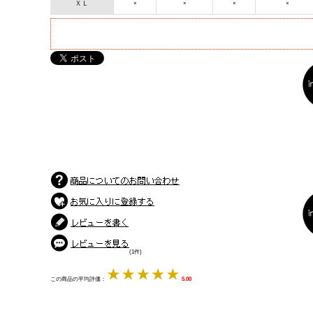
ＸＬ
×
×
×
×
(1件)
この商品の平均評価：
5.00