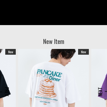
New Item
New
New
PREV
NEXT