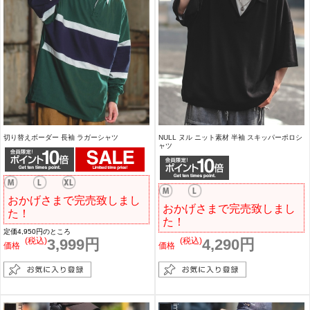
切り替えボーダー 長袖 ラガーシャツ
NULL ヌル ニット素材 半袖 スキッパーポロシ
ャツ
おかげさまで完売致しまし
おかげさまで完売致しまし
た！
た！
定価4,950円のところ
(税込)
3,999円
(税込)
4,290円
価格
価格