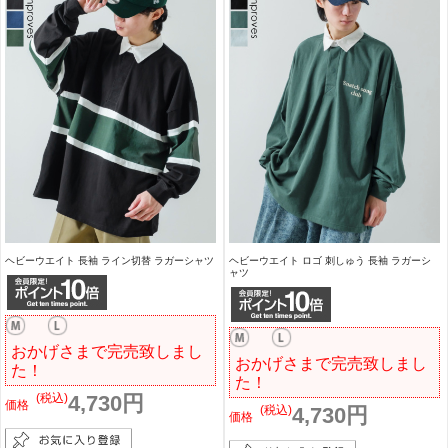
ヘビーウエイト 長袖 ライン切替 ラガーシャツ
ヘビーウエイト ロゴ 刺しゅう 長袖 ラガーシ
ャツ
おかげさまで完売致しまし
おかげさまで完売致しまし
た！
た！
(税込)
4,730円
価格
(税込)
4,730円
価格