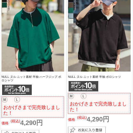
NULL ヌル ニット素材 半袖 ハーフジップ ポ
NULL ヌル ニット素材 半袖 ポロシャツ
ロシャツ
おかげさまで完売致しまし
おかげさまで完売致しまし
た！
た！
(税込)
4,290円
価格
(税込)
4,290円
価格