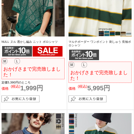
NULL ヌル 透かし編み ニット ポロシャツ
マルチボーダー ワンポイント 刺しゅう 長袖ポ
ロシャツ
おかげさまで完売致しまし
おかげさまで完売致しまし
た！
た！
定価5,390円のところ
(税込)
1,999円
(税込)
5,995円
価格
価格