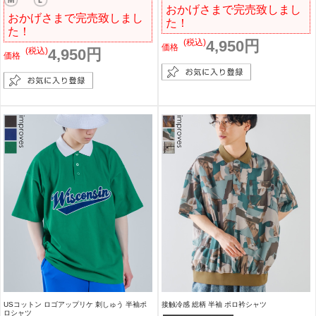
おかげさまで完売致しまし
おかげさまで完売致しまし
た！
た！
(税込)
4,950円
価格
(税込)
4,950円
価格
USコットン ロゴアップリケ 刺しゅう 半袖ポ
接触冷感 総柄 半袖 ポロ衿シャツ
ロシャツ