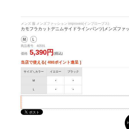
メンズ 服 メンズファッション improves(インプローブス)
カモフラカットデニムサイドラインパンツ|メンズファッシ
商品番号 40591
5,390円
価格
(税込)
当店で使える[ 490ポイント進呈 ]
サイズ＼カラー
イエロー
ブラック
Ｍ
×
×
Ｌ
×
×