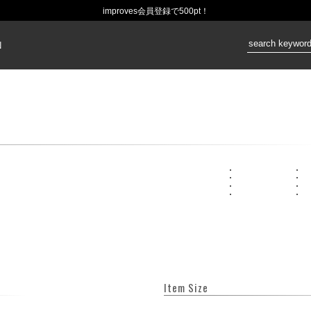
improves会員登録で500pt！
価格：
N
Item Size