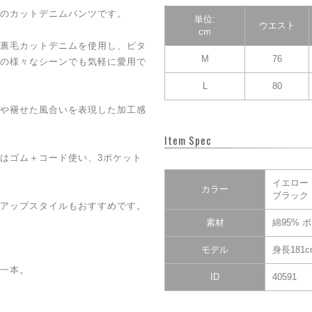
のカットデニムパンツです。
単位:
ウエスト
cm
裏毛カットデニムを使用し、ピタ
M
76
の様々なシーンでも気軽に愛用で
L
80
や褪せた風合いを表現した加工感
Item Spec
はゴム＋コード使い、3ポケット
イエロー
カラー
ブラック
アップスタイルもおすすめです。
素材
綿95% 
モデル
身長181
一本。
ID
40591