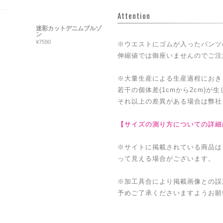
Attention
迷彩カットデニムブルゾ
ン
¥7590
※ウエストにゴムが入ったパンツ
伸縮値では御座いませんのでご注
※大量生産による生産過程におき
若干の個体差(1cmから2cm)が
それ以上の差異がある場合は弊社
【サイズの測り方についての詳細
※サイトに掲載されている商品は
って見える場合がございます。
※加工具合により掲載画像との誤
予めご了承くださいますようお願