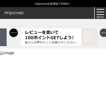
improves会員登録で500pt！