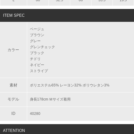
L
80
32.5
66
33.5
19.5
ITEM SPEC
ベージュ
ブラウン
グレー
グレンチェック
カラー
ブラック
チドリ
ネイビー
ストライプ
素材
ポリエステル65% レーヨン32% ポリウレタン3%
モデル
身長178cm Ｍサイズ着用
ID
40280
ATTENTION