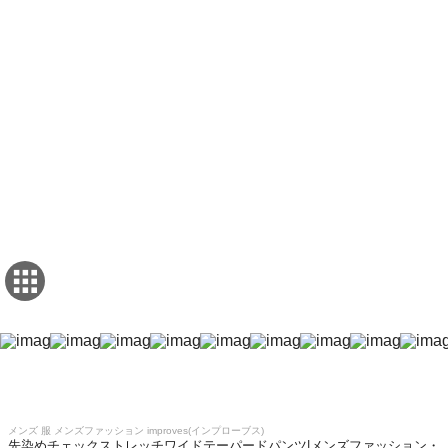
メンズ 服 メンズファッション improves(インプローブス)
先染めチェックストレッチワイドテーパードパンツ|メンズファッション・