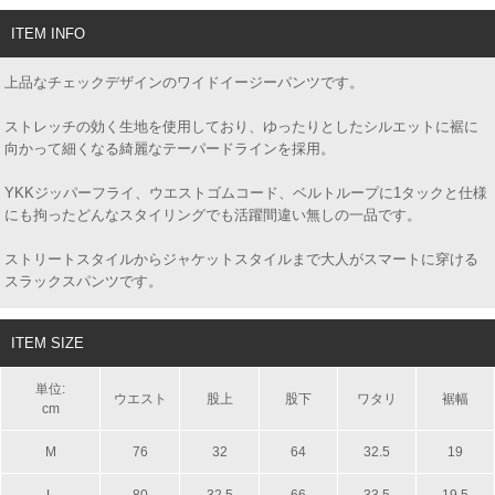
ITEM INFO
上品なチェックデザインのワイドイージーパンツです。
ストレッチの効く生地を使用しており、ゆったりとしたシルエットに裾に
向かって細くなる綺麗なテーパードラインを採用。
YKKジッパーフライ、ウエストゴムコード、ベルトループに1タックと仕様
にも拘ったどんなスタイリングでも活躍間違い無しの一品です。
ストリートスタイルからジャケットスタイルまで大人がスマートに穿ける
スラックスパンツです。
ITEM SIZE
単位:
ウエスト
股上
股下
ワタリ
裾幅
cm
M
76
32
64
32.5
19