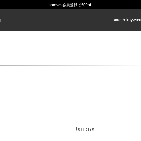
improves会員登録で500pt！
価格：
N
Item Size