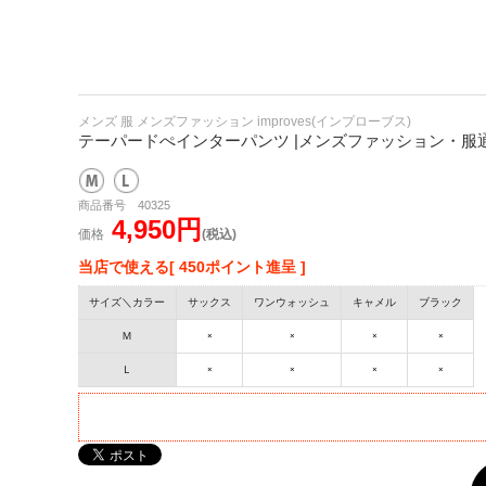
メンズ 服 メンズファッション improves(インプローブス)
テーパードぺインターパンツ |メンズファッション・服通販
商品番号 40325
4,950円
価格
(税込)
当店で使える[ 450ポイント進呈 ]
サイズ＼カラー
サックス
ワンウォッシュ
キャメル
ブラック
Ｍ
×
×
×
×
Ｌ
×
×
×
×