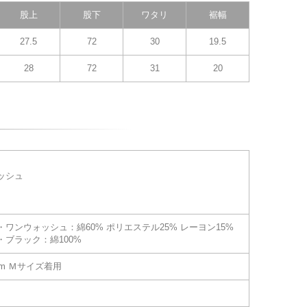
股上
股下
ワタリ
裾幅
27.5
72
30
19.5
28
72
31
20
ッシュ
ワンウォッシュ：綿60% ポリエステル25% レーヨン15%
・ブラック：綿100%
cm Ｍサイズ着用