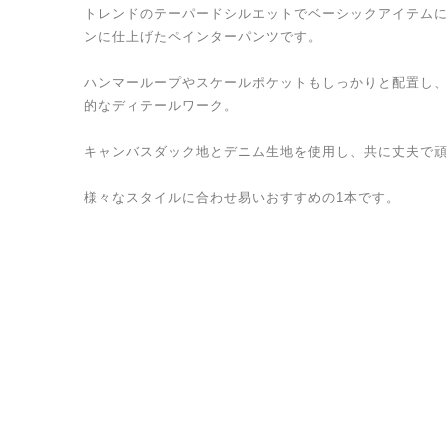
トレンドのテーパードシルエットでベーシックアイテムに
ンに仕上げたペインターパンツです。
ハンマーループやスケールポケットもしっかりと配置し、
的なディテールワーク。
キャンバスダック地とデニム生地を使用し、共に丈夫で頑
様々なスタイルに合わせ易いおすすめの1本です。