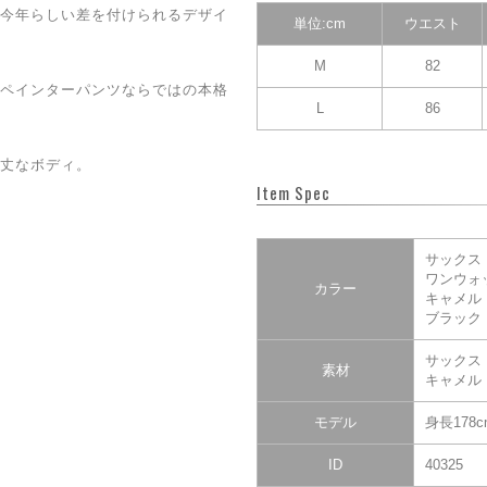
今年らしい差を付けられるデザイ
単位:cm
ウエスト
M
82
ペインターパンツならではの本格
L
86
丈なボディ。
Item Spec
サックス
ワンウォ
カラー
キャメル
ブラック
サックス・
素材
キャメル
モデル
身長178
ID
40325