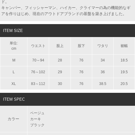
ド。
キャンパー、フィッシャーマン、ハイカー、クライマーの為の機能的なギ
アを作りはじめ、現在のアウトドアブランドの基盤を築き上げました。
ITEM SIZE
単位:
ウエスト
股上
股下
ワタリ
裾幅
cm
M
70～94
28
76
34
18.5
L
76～102
29
76
36
19.5
XL
83～112
30
76
38.5
20.5
ITEM SPEC
ベージュ
カラー
カーキ
ブラック