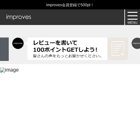
improves会員登録で500pt！