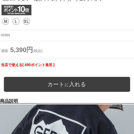
41664
5,390円
価格
(税込)
当店で使える[ 490ポイント進呈 ]
カート
入れる
に
商品説明