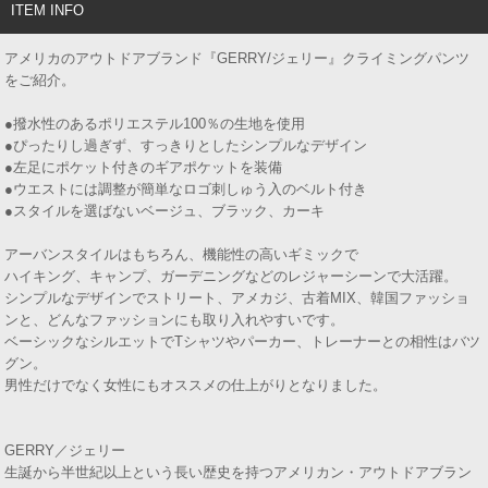
ITEM INFO
アメリカのアウトドアブランド『GERRY/ジェリー』クライミングパンツ
をご紹介。
●撥水性のあるポリエステル100％の生地を使用
●ぴったりし過ぎず、すっきりとしたシンプルなデザイン
●左足にポケット付きのギアポケットを装備
●ウエストには調整が簡単なロゴ刺しゅう入のベルト付き
●スタイルを選ばないベージュ、ブラック、カーキ
アーバンスタイルはもちろん、機能性の高いギミックで
ハイキング、キャンプ、ガーデニングなどのレジャーシーンで大活躍。
シンプルなデザインでストリート、アメカジ、古着MIX、韓国ファッショ
ンと、どんなファッションにも取り入れやすいです。
ベーシックなシルエットでTシャツやパーカー、トレーナーとの相性はバツ
グン。
男性だけでなく女性にもオススメの仕上がりとなりました。
GERRY／ジェリー
生誕から半世紀以上という長い歴史を持つアメリカン・アウトドアブラン