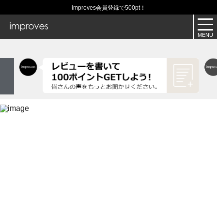
improves会員登録で500pt！