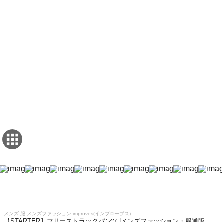
メンズ 服 メンズファッション improves(インプローブス)
【STARTER】フリーストラックパンツ |メンズファッション・服通販