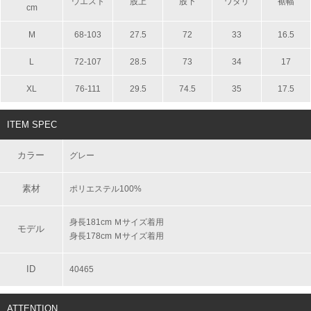
ウエスト
股上
股下
ワタリ
裾幅
cm
M
68-103
27.5
72
33
16.5
L
72-107
28.5
73
34
17
XL
76-111
29.5
74.5
35
17.5
ITEM SPEC
カラー
グレー
素材
ポリエステル100%
身長181cm Ｍサイズ着用
モデル
身長178cm Ｍサイズ着用
ID
40465
ATTENTION