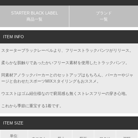
STARTER BLACK LABEL
ブランド
商品一覧
一覧
ITEM INFO
スターターブラックレーベルより、フリーストラックパンツがリリース。
柔らかな肌触りであったかいフリース素材を使用したトラックパンツ。
同素材アノラックパーカーとのセットアップはもちろん、パーカーやジャ
ージと合わせたスポーツMIXスタイリングもおススメ。
ウエストはゴム紐仕様なので窮屈感も無くストレスフリーの穿き心地。
これから季節に重宝する1着です。
ITEM SIZE
単位: