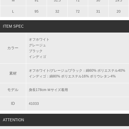
M
91
31.5
72
30
19.5
L
95
32
72
31
20
ITEM SPEC
オフホワイト
グレージュ
カラー
ブラック
インディゴ
オフホワイト/グレージュ/ブラック：綿60% ポリエステル40%
素材
インディゴ：綿80% ポリエステル16% ポリウレタン4%
モデル
身長178cm Ｍサイズ着用
ID
41033
ATTENTION