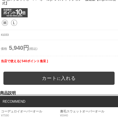
式】
41033
5,940円
価格
(税込)
当店で使える[ 540ポイント進呈 ]
カート
入れる
に
商品説明
RECOMMEND
コーデュロイオーバーオール
裏毛スウェットオーバーオール
¥7590
¥5940