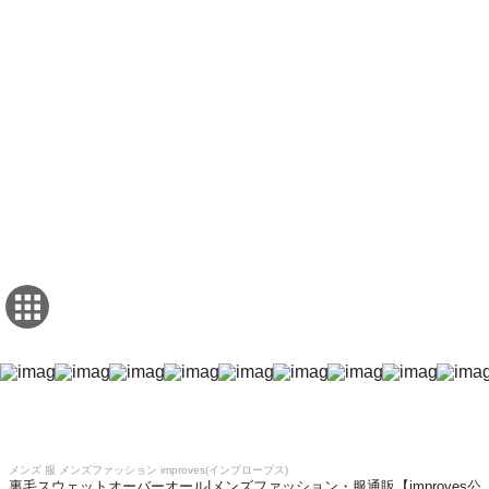
メンズ 服 メンズファッション improves(インプローブス)
裏毛スウェットオーバーオール|メンズファッション・服通販【improves公