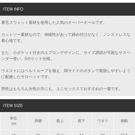
ITEM INFO
裏毛スウェット素材を使用した人気のオーバーオールです。
カットソー素材なので、伸縮性があって締め付けがなく、ノンストレスな
着心地です。
また、小ポケット付きのエプロンデザインに、サイズ調節が可能なサスペ
ンダー使い、5ポケット仕様。
ウエストにはベルトループを備え、両サイドのボタンで着脱しやすいよう
に配慮したサロペットです。
男性はもちろん女性の方にも、ユニセックスでおすすめの一着です。
ITEM SIZE
単位:
胴囲
股上
股下
ワタリ
裾幅
cm