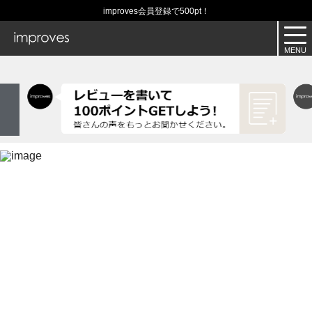
improves会員登録で500pt！