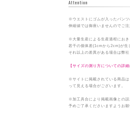
Attention
※ウエストにゴムが入ったパンツ
伸縮値では御座いませんのでご注
※大量生産による生産過程におき
若干の個体差(1cmから2cm)が
それ以上の差異がある場合は弊社
【サイズの測り方についての詳細
※サイトに掲載されている商品は
って見える場合がございます。
※加工具合により掲載画像との誤
予めご了承くださいますようお願