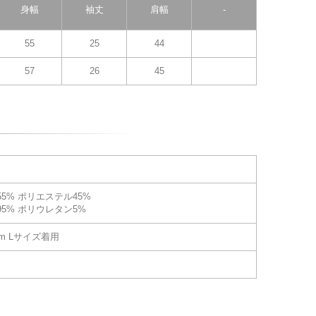
身幅
袖丈
肩幅
-
55
25
44
57
26
45
5% ポリエステル45%
5% ポリウレタン5%
cm Lサイズ着用