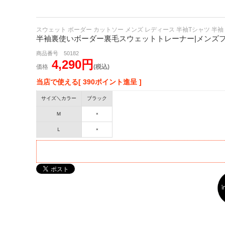
スウェット ボーダー カットソー メンズ レディース 半袖Tシャツ 半袖 
半袖裏使いボーダー裏毛スウェットトレーナー|メンズファ
商品番号 50182
4,290円
価格
(税込)
当店で使える[ 390ポイント進呈 ]
サイズ＼カラー
ブラック
Ｍ
×
Ｌ
×