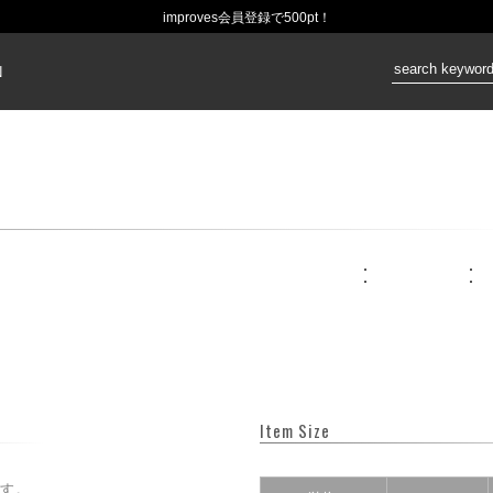
improves会員登録で500pt！
価格：
N
Item Size
す。