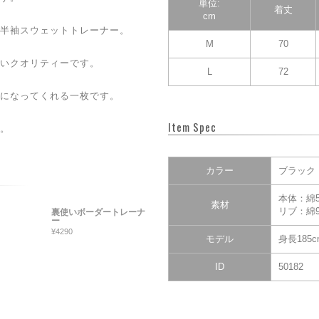
単位:
着丈
cm
半袖スウェットトレーナー。
M
70
いクオリティーです。
L
72
になってくれる一枚です。
Item Spec
。
カラー
ブラック
本体：綿5
素材
リブ：綿9
裏使いボーダートレーナ
ー
¥4290
モデル
身長185
ID
50182