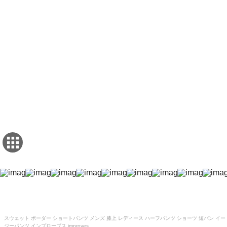
スウェット ボーダー ショートパンツ メンズ 膝上 レディース ハーフパンツ ショーツ 短パン イー
ジーパンツ インプローブス improves