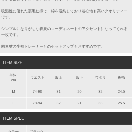
吸湿性に優れた裏毛仕様で、綿を混紡しており着心地も高いクオリティー
です。
シンプルになりがちな春夏のコーディネートのアクセントになってくれる
一枚です。
同素材の半袖トレーナーとのセットアップもおすすめです。
ITEM SIZE
単位:
ウエスト
股上
股下
ワタリ
裾幅
cm
M
74-90
31
20
32
24.5
L
78-94
32
21
33
25.5
ITEM SPEC
カラー
ブラック