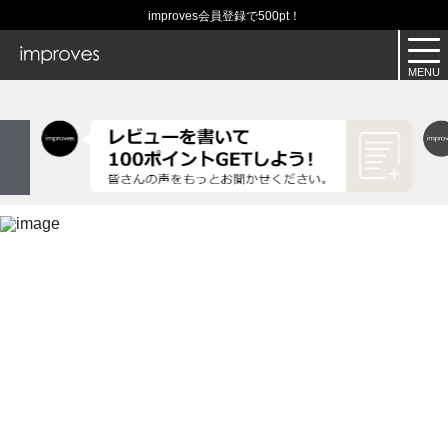
improves会員登録で500pt！