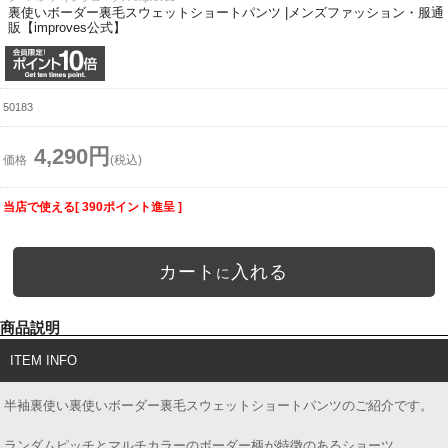
裏使いボーダー裏毛スウェットショートパンツ |メンズファッション・服通
販【improves公式】
50183
4,290円
価格
(税込)
当店で使える[ 390ポイント進呈 ]
カート
入れる
に
商品説明
ITEM INFO
半袖裏使い裏使いボーダー裏毛スウェットショートパンツのご紹介です。
ランダムピッチとマルチカラーのボーダー柄が特徴のあるショーツ。