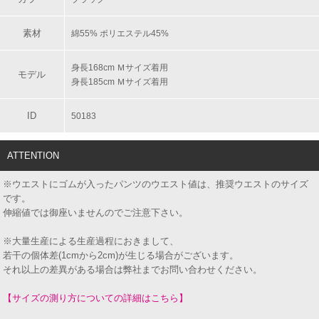
素材
綿55% ポリエステル45%
身長168cm Ｍサイズ着用
モデル
身長185cm Ｍサイズ着用
ID
50183
ATTENTION
※ウエストにゴムが入ったパンツのウエスト値は、推奨ウエストのサイズ
です。
伸縮値では御座いませんのでご注意下さい。
※大量生産による生産過程におきまして、
若干の個体差(1cmから2cm)が生じる場合がございます。
それ以上の差異がある場合は弊社までお問い合わせください。
【サイズの測り方についての詳細はこちら】