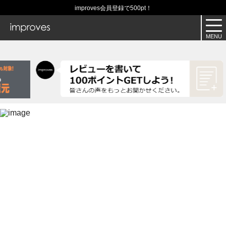
improves会員登録で500pt！