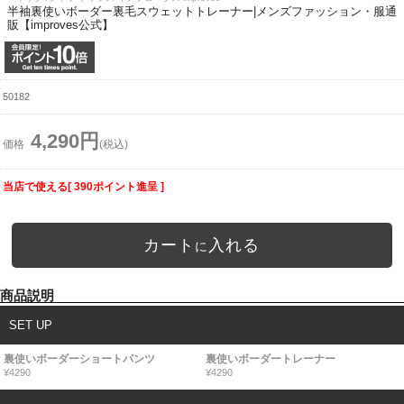
半袖裏使いボーダー裏毛スウェットトレーナー|メンズファッション・服通
販【improves公式】
50182
4,290円
価格
(税込)
当店で使える[ 390ポイント進呈 ]
カート
入れる
に
商品説明
SET UP
裏使いボーダーショートパンツ
裏使いボーダートレーナー
¥4290
¥4290