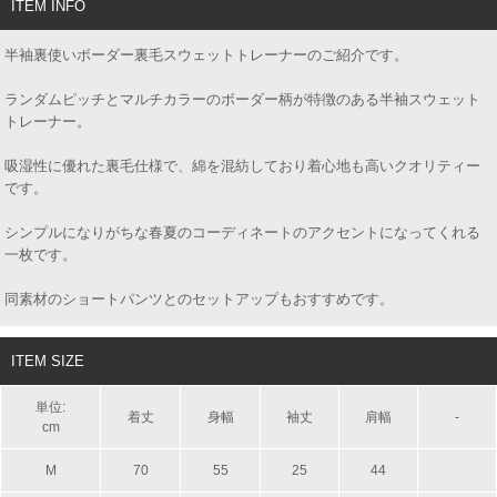
ITEM INFO
半袖裏使いボーダー裏毛スウェットトレーナーのご紹介です。
ランダムピッチとマルチカラーのボーダー柄が特徴のある半袖スウェット
トレーナー。
吸湿性に優れた裏毛仕様で、綿を混紡しており着心地も高いクオリティー
です。
シンプルになりがちな春夏のコーディネートのアクセントになってくれる
一枚です。
同素材のショートパンツとのセットアップもおすすめです。
ITEM SIZE
単位:
着丈
身幅
袖丈
肩幅
-
cm
M
70
55
25
44