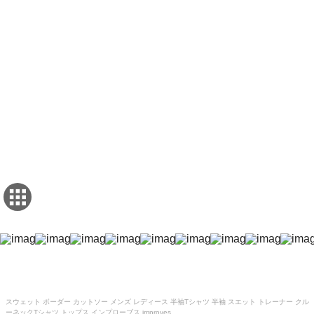
スウェット ボーダー カットソー メンズ レディース 半袖Tシャツ 半袖 スエット トレーナー クル
ーネックTシャツ トップス インプローブス improves