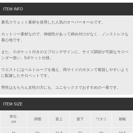
ITEM INFO
裏毛スウェット素材を使用した人気のオーバーオールです。
カットソー素材なので、伸縮性があって締め付けがなく、ノンストレスな
着心地です。
また、小ポケット付きのエプロンデザインに、サイズ調節が可能なサスペ
ンダー使い、5ポケット仕様。
ウエストにはベルトループを備え、両サイドのボタンで着脱しやすいよう
に配慮したサロペットです。
男性はもちろん女性の方にも、ユニセックスでおすすめの一着です。
ITEM SIZE
単位:
胴囲
股上
股下
ワタリ
裾幅
cm