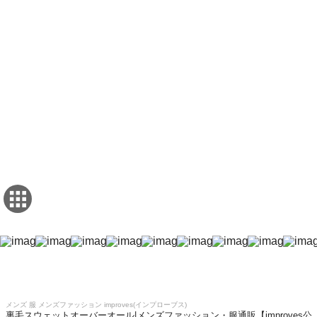
メンズ 服 メンズファッション improves(インプローブス)
裏毛スウェットオーバーオール|メンズファッション・服通販【improves公