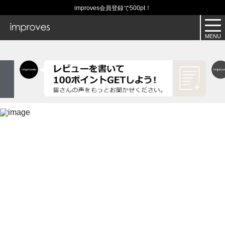
improves会員登録で500pt！