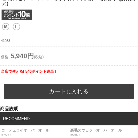
式】
41033
5,940円
価格
(税込)
当店で使える[ 540ポイント進呈 ]
カート
入れる
に
商品説明
RECOMMEND
コーデュロイオーバーオール
裏毛スウェットオーバーオール
¥7590
¥5940