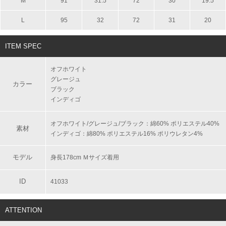
M
91
31.5
72
30
19.5
L
95
32
72
31
20
ITEM SPEC
オフホワイト
グレージュ
カラー
ブラック
インディゴ
オフホワイト/グレージュ/ブラック：綿60% ポリエステル40%
素材
インディゴ：綿80% ポリエステル16% ポリウレタン4%
モデル
身長178cm Ｍサイズ着用
ID
41033
ATTENTION