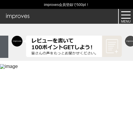
improves会員登録で500pt！