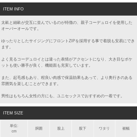
ITEM INFO
太畝と細畝が交互に並んでいるのが特徴の、親子コーデュロイを使用した
オーバーオールです。
ゆったりとしたサイジングにフロントZIPを採用する事で着脱も安易にでき
ます。
よく見るコーデュロイとは違った表情がアクセントになり、大き目なポケ
ットも使い勝手が良く、機能面も充実しています。
また、起毛感もあり、程良い肉感で保温効果もあって、より奥行きのある
雰囲気を楽しむことができます。
男性はもちろん女性の方にも、ユニセックスでおすすめの一着です。
ITEM SIZE
単位:
胴囲
股上
股下
ワタリ
裾幅
cm