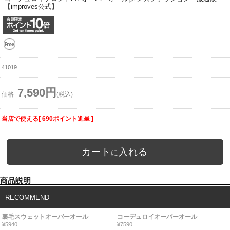
【improves公式】
41019
7,590円
価格
(税込)
当店で使える[ 690ポイント進呈 ]
カート
入れる
に
商品説明
RECOMMEND
裏毛スウェットオーバーオール
コーデュロイオーバーオール
¥5940
¥7590