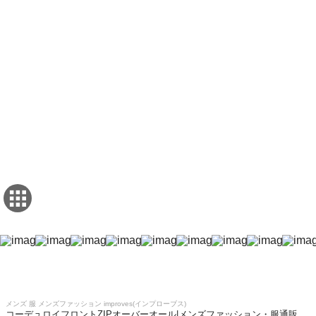
メンズ 服 メンズファッション improves(インプローブス)
コーデュロイフロントZIPオーバーオール|メンズファッション・服通販