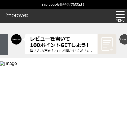
improves会員登録で500pt！