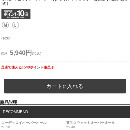
式】
41033
5,940円
価格
(税込)
当店で使える[ 540ポイント進呈 ]
カート
入れる
に
商品説明
RECOMMEND
コーデュロイオーバーオール
裏毛スウェットオーバーオール
¥7590
¥5940