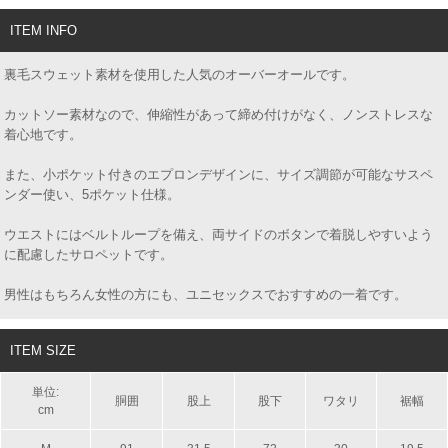
ITEM INFO
裏毛スウェット素材を使用した人気のオーバーオールです。
カットソー素材なので、伸縮性があって締め付けがなく、ノンストレスな
着心地です。
また、小ポケット付きのエプロンデザインに、サイズ調節が可能なサスペ
ンダー使い、5ポケット仕様。
ウエストにはベルトループを備え、両サイドのボタンで着脱しやすいよう
に配慮したサロペットです。
男性はもちろん女性の方にも、ユニセックスでおすすめの一着です。
ITEM SIZE
単位:
胴囲
股上
股下
ワタリ
裾幅
cm