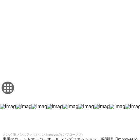
メンズ 服 メンズファッション improves(インプローブス)
裏毛スウェットオーバーオール|メンズファッション・服通販【improves公