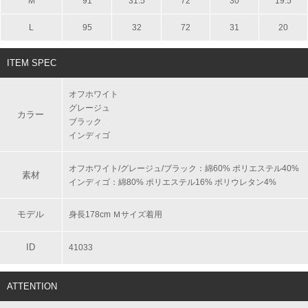
M
91
31.5
72
30
19.5
L
95
32
72
31
20
ITEM SPEC
オフホワイト
グレージュ
カラー
ブラック
インディゴ
オフホワイト/グレージュ/ブラック：綿60% ポリエステル40%
素材
インディゴ：綿80% ポリエステル16% ポリウレタン4%
モデル
身長178cm Ｍサイズ着用
ID
41033
ATTENTION