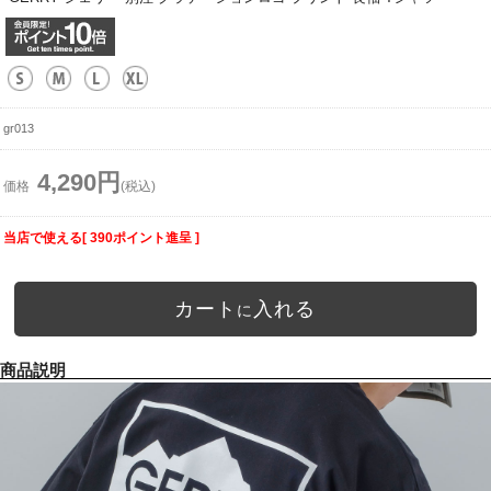
gr013
4,290円
価格
(税込)
当店で使える[ 390ポイント進呈 ]
カート
入れる
に
商品説明