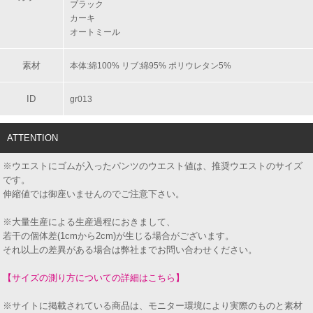
ブラック
カーキ
オートミール
素材
本体:綿100% リブ:綿95% ポリウレタン5%
ID
gr013
ATTENTION
※ウエストにゴムが入ったパンツのウエスト値は、推奨ウエストのサイズ
です。
伸縮値では御座いませんのでご注意下さい。
※大量生産による生産過程におきまして、
若干の個体差(1cmから2cm)が生じる場合がございます。
それ以上の差異がある場合は弊社までお問い合わせください。
【サイズの測り方についての詳細はこちら】
※サイトに掲載されている商品は、モニター環境により実際のものと素材