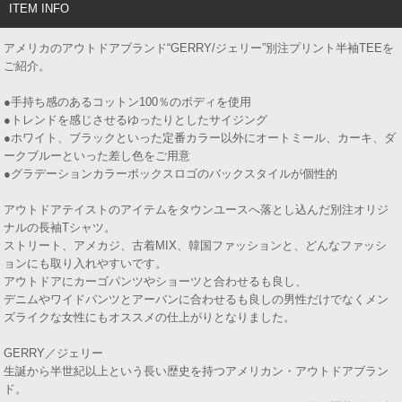
ITEM INFO
アメリカのアウトドアブランド“GERRY/ジェリー”別注プリント半袖TEEを
ご紹介。
●手持ち感のあるコットン100％のボディを使用
●トレンドを感じさせるゆったりとしたサイジング
●ホワイト、ブラックといった定番カラー以外にオートミール、カーキ、ダ
ークブルーといった差し色をご用意
●グラデーションカラーボックスロゴのバックスタイルが個性的
アウトドアテイストのアイテムをタウンユースへ落とし込んだ別注オリジ
ナルの長袖Tシャツ。
ストリート、アメカジ、古着MIX、韓国ファッションと、どんなファッシ
ョンにも取り入れやすいです。
アウトドアにカーゴパンツやショーツと合わせるも良し、
デニムやワイドパンツとアーバンに合わせるも良しの男性だけでなくメン
ズライクな女性にもオススメの仕上がりとなりました。
GERRY／ジェリー
生誕から半世紀以上という長い歴史を持つアメリカン・アウトドアブラン
ド。