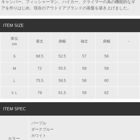
キャンパー、フィッシャーマン、ハイカー、クライマーの為の機能的なギ
アを作りはじめ、現在のアウトドアブランドの基盤を築き上げました。
ITEM SIZE
単位
着丈
身幅
袖丈
肩幅
-
cm
Ｓ
68.5
52.5
57
56
Ｍ
72
55.5
58
58
Ｌ
75.5
58.5
58
60
ＸＬ
79
61.5
59
62
ITEM SPEC
パープル
ダークブルー
ホワイト
カラー