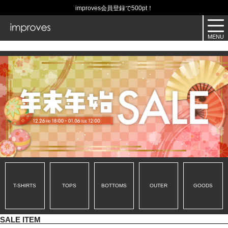
improves会員登録で500pt！
T-SHIRTS
TOPS
BOTTOMS
OUTER
GOODS
SALE ITEM