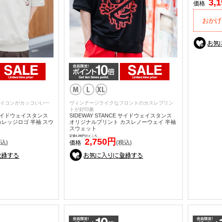
3,
価格
おかげ
イコンがカッコいい一
ヴィンテージライクなフロントのカスレプリン
トが好印象
E サイドウェイスタンス
SIDEWAY STANCE サイドウェイスタンス
レッジロゴ 半袖 スウ
オリジナルプリント カスレノーウェイ 半袖
スウェット
定価4,290円のところ
2,750円
込)
価格
(税込)