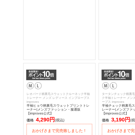
レオパード柄裏毛スウェットクルーネック半袖
タータンチェック柄裏毛
トレーナー メンズ レディース インプローブス
ク半袖トレーナー メンズ
improves
ーブス improves
半袖ヒョウ柄裏毛スウェットプリントトレ
半袖チェック柄裏毛ス
ーナー|メンズファッション・服通販
レーナー|メンズファ
【improves公式】
【improves公式】
4,290円
3,190円
価格
(税込)
価格
(税
おかげさまで完売致しました！
おかげさまで完