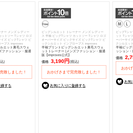
ナー メンズ レディー
ビッグシルエット トレーナー メンズ レディー
ビッグTシャ
カットソー Tシャツ ロゴ
ス 半袖 ビッグTシャツ カットソー Tシャツ ロゴ
ット Tシャ
イズ ビックTシャツ ビ
オーバーサイズ ビックサイズ ビックTシャツ ビ
ーバーサイズ
ス improves
ックシルエット インプローブス improves
クシルエット 
ルエット裏毛スウェ
半袖プリントビッグシルエット裏毛スウェ
半袖ビッグ
ンズファッション・服通
ットトレーナー |メンズファッション・服通
ッション・服
販【improves公式】
2,
価格
3,190円
込)
価格
(税込)
おかげ
売致しました！
おかげさまで完売致しました！