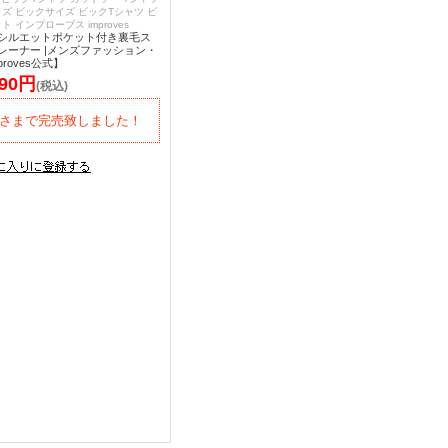
ズ ビックサイズ ビックTシャツ ビ
 インプローブス improves
シルエットポケット付き裏毛ス
レーナー |メンズファッション・
roves公式】
190円
(税込)
さまで完売致しました！