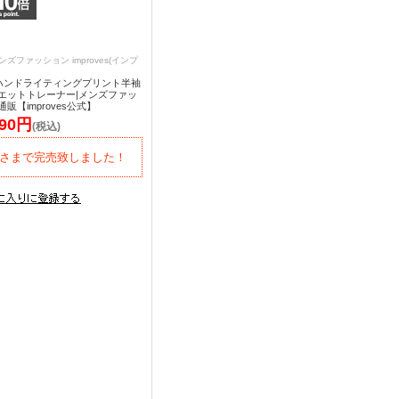
ンズファッション improves(インプ
.】ハンドライティングプリント半袖
エットトレーナー|メンズファッ
販【improves公式】
290円
(税込)
さまで完売致しました！