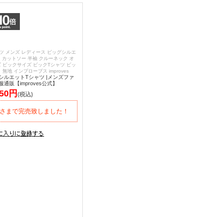
ツ メンズ レディース ビッグシルエ
ツ カットソー 半袖 クルーネック オ
 ビックサイズ ビックTシャツ ビッ
無地 インプローブス improves
シルエットTシャツ |メンズファ
通販【improves公式】
750円
(税込)
さまで完売致しました！