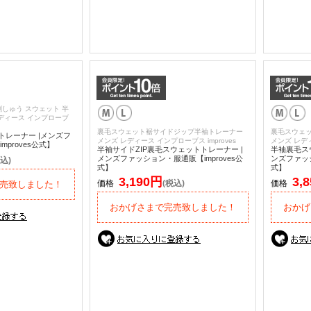
しゅう スウェット 半
ディース インプローブ
裏毛スウェット裾サイドジップ半袖トレーナー
裏毛スウェ
トレーナー |メンズフ
メンズ レディース インプローブス improves
メンズ レディ
proves公式】
半袖サイドZIP裏毛スウェットトレーナー |
半袖裏毛スウ
メンズファッション・服通販【improves公
ンズファッシ
込)
式】
式】
3,190円
3,
価格
(税込)
価格
売致しました！
おかげさまで完売致しました！
おかげ