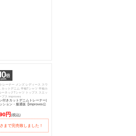
 トレーナー メンズ レディース スウ
 カットデニム 半袖Tシャツ 半袖カ
ルーネックTシャツ トップス スエッ
ス improves
ン付きカットデニムトレーナー|
ション・服通販【improves公
290円
(税込)
さまで完売致しました！