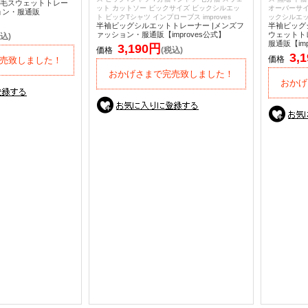
毛スウェットトレー
ット カットソー ビックサイズ ビックシルエッ
オーバーサイ
ョン・服通販
ト ビックTシャツ インプローブス improves
ックシルエット
半袖ビッグシルエットトレーナー |メンズフ
半袖ビッグ
ァッション・服通販【improves公式】
ウェットト
込)
服通販【imp
3,190円
価格
(税込)
3,
価格
売致しました！
おかげさまで完売致しました！
おかげ