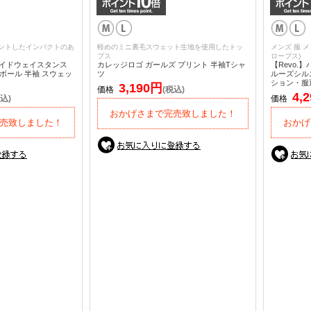
ントしたインパクトのあ
軽めのミニ裏毛スウェット生地を使用したトッ
メンズ 服 メ
プス
ローブス)
E サイドウェイスタンス
カレッジロゴ ガールズ プリント 半袖Tシャ
【Revo
ボール 半袖 スウェッ
ツ
ルーズシル
ション・服通
3,190円
価格
(税込)
4,
込)
価格
おかげさまで完売致しました！
売致しました！
おかげ