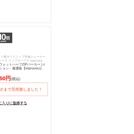
ット裾サイドジップ半袖トレーナー
ース インプローブス improves
ェットハーフZIPパーカー |メ
ョン・服通販【improves公
850円
(税込)
さまで完売致しました！