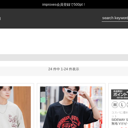
improves会員登録で500pt！
価格：
N
24 件中 1-24 件表示
コスパに優
ット
SIDEWAY
無地 Vガゼ