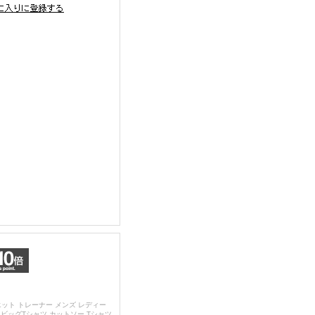
ット トレーナー メンズ レディー
袖 ビッグTシャツ カットソー Tシャツ