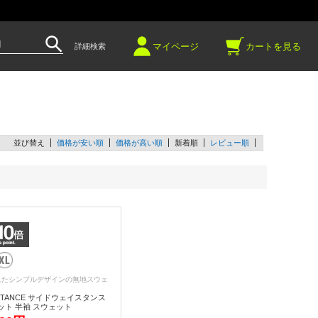
～
マイページ
カートを見る
詳細検索
並び替え
価格が安い順
価格が高い順
新着順
レビュー順
れたシンプルデザインの無地スウェ
 STANCE サイドウェイスタンス
ット 半袖 スウェット