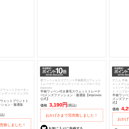
星ワッペン＆ロゴプリント半袖裏毛スウェット
デニム 半袖
トレーナー メンズ レディース インプローブス
ェットデニム
improves
ットソー ク
スウェットクルーネッ
半袖ワッペン付き裏毛スウェットトレーナ
ト インプローブ
 レディース インプロ
ー|メンズファッション・服通販【improves
半袖ワッペ
公式】
メンズファッ
ウェットプリントト
式】
3,190円
ッション・服通販
価格
(税込)
4,
価格
込)
おかげさまで完売致しました！
おかげ
売致しました！