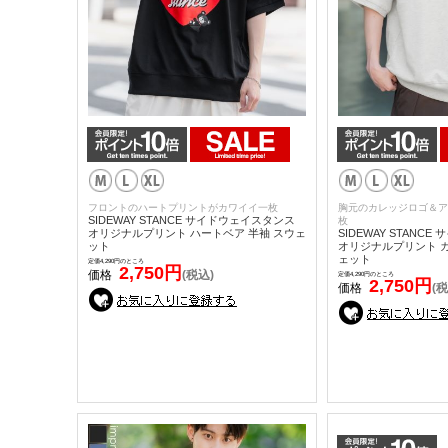
フロントのハートプリントがカワイイ一枚
胸元のカレッジロゴ＆ア
SIDEWAY STANCE サイドウェイスタンス
枚
オリジナルプリント ハートベア 半袖 スウェ
SIDEWAY STANC
ット
オリジナルプリント カ
ェット
定価4,290円のところ
2,750円
価格
(税込)
定価4,290円のところ
2,750円
価格
(税