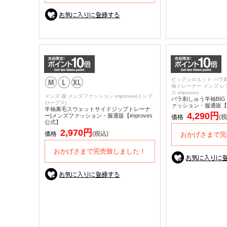
ビッグシルエット バラ刺
袖トレーナー メンズ レ
ス improves
メンズ 服 メンズファッション improves(インプ
バラ刺しゅう半袖BIG
ローブス)
ァッション・服通販【im
半袖裏毛スウェットサイドジップトレーナ
4,290円
ー|メンズファッション・服通販【improves
価格
(税
公式】
2,970円
価格
(税込)
おかげさまで完
おかげさまで完売致しました！