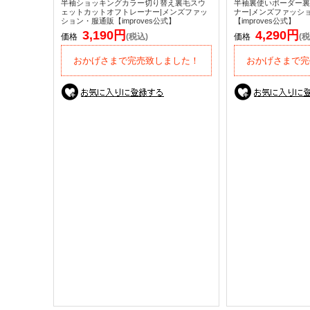
半袖ショッキングカラー切り替え裏毛スウ
半袖裏使いボーダー裏
ェットカットオフトレーナー|メンズファッ
ナー|メンズファッシ
ション・服通販【improves公式】
【improves公式】
3,190円
4,290円
価格
(税込)
価格
(税
おかげさまで完売致しました！
おかげさまで完