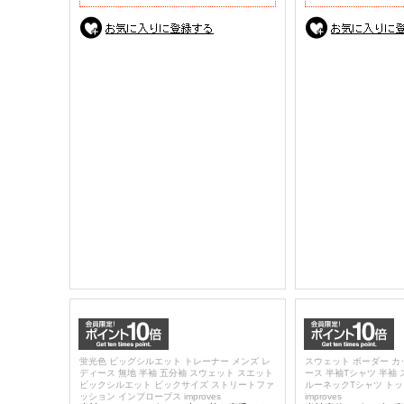
蛍光色 ビッグシルエット トレーナー メンズ レ
スウェット ボーダー カ
ディース 無地 半袖 五分袖 スウェット スエット
ース 半袖Tシャツ 半袖 
ビックシルエット ビックサイズ ストリートファ
ルーネックTシャツ ト
ッション インプローブス improves
improves