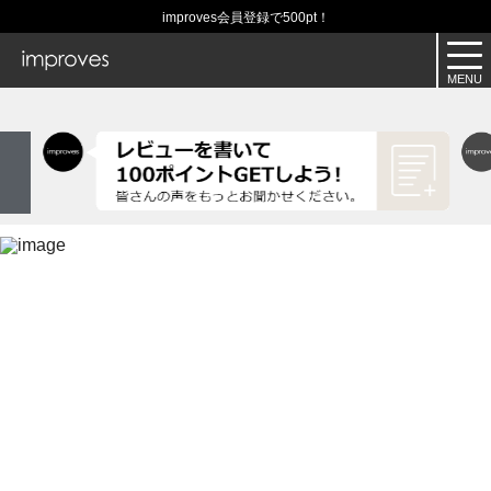
improves会員登録で500pt！