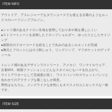
ITEM INFO
アウトドア、アスレジャーでもタウンユースでも使える古着のようなルッ
クスのハーフジップブルゾン。
●シャリ感のあるナイロン生地を使用しており水や風を通しにくい
●ストリートシーンを反映したドロップショルダー、ゆったりとしたサイジ
ング
●裾部分のドローコードを絞ることで丸みのあるシルエットが完成
●胸元とフロントにはロゴ刺しゅう、リングジップ、マフポケットのディテ
ィール
トレンド感のあるデザインでストリート、アメカジ、ワンマイルウェア、
古着MIX、韓国ファッションとどんなスタイルにもハマる仕上がり。
ライトアウターとして完成度が高く、ワイドパンツやスウェットパンツと
合わせてのアクティブな着こなしが得意。
男性はもちろん、メンズライクな女性にもオススメのユニセックスな一枚
です。
ITEM SIZE