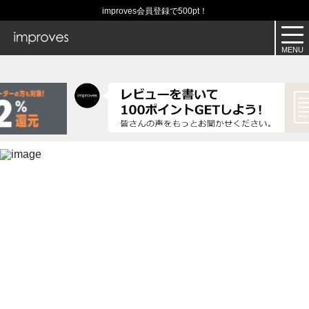
improves会員登録で500pt！