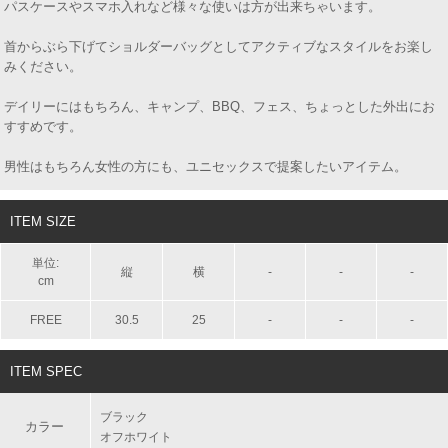
パスケースやスマホ入れなど様々な使いは方が出来ちゃいます。
首からぶら下げてショルダーバッグとしてアクティブなスタイルをお楽し
みください。
デイリーにはもちろん、キャンプ、BBQ、フェス、ちょっとした外出にお
すすめです。
男性はもちろん女性の方にも、ユニセックスで提案したいアイテム。
ITEM SIZE
単位:
縦
横
-
-
-
cm
FREE
30.5
25
-
-
-
ITEM SPEC
ブラック
カラー
オフホワイト