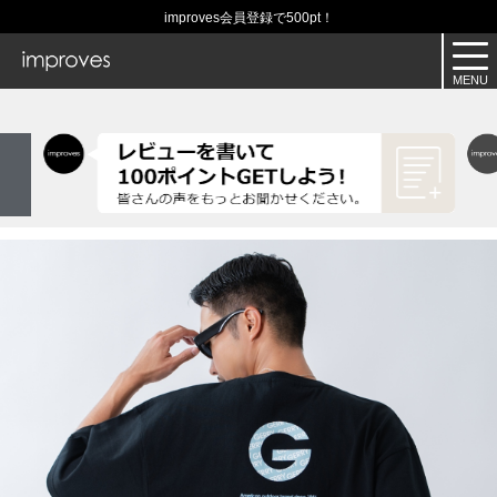
improves会員登録で500pt！