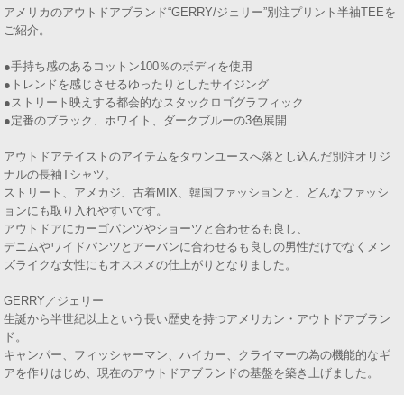
アメリカのアウトドアブランド“GERRY/ジェリー”別注プリント半袖TEEを
ご紹介。
●手持ち感のあるコットン100％のボディを使用
●トレンドを感じさせるゆったりとしたサイジング
●ストリート映えする都会的なスタックロゴグラフィック
●定番のブラック、ホワイト、ダークブルーの3色展開
アウトドアテイストのアイテムをタウンユースへ落とし込んだ別注オリジ
ナルの長袖Tシャツ。
ストリート、アメカジ、古着MIX、韓国ファッションと、どんなファッシ
ョンにも取り入れやすいです。
アウトドアにカーゴパンツやショーツと合わせるも良し、
デニムやワイドパンツとアーバンに合わせるも良しの男性だけでなくメン
ズライクな女性にもオススメの仕上がりとなりました。
GERRY／ジェリー
生誕から半世紀以上という長い歴史を持つアメリカン・アウトドアブラン
ド。
キャンパー、フィッシャーマン、ハイカー、クライマーの為の機能的なギ
アを作りはじめ、現在のアウトドアブランドの基盤を築き上げました。