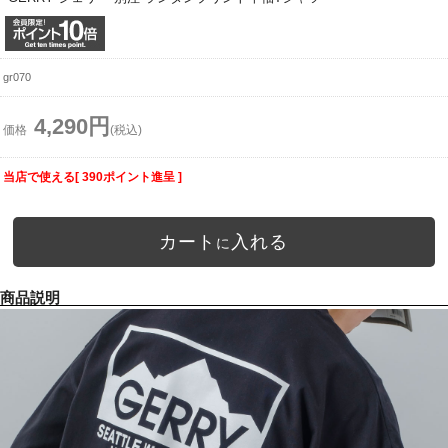
gr070
4,290円
価格
(税込)
当店で使える[ 390ポイント進呈 ]
カート
入れる
に
商品説明