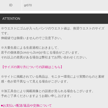
ID
gr070
ATTENTION
※ウエストにゴムが入ったパンツのウエスト値は、推奨ウエストのサイズ
です。
伸縮値では御座いませんのでご注意下さい。
※大量生産による生産過程におきまして、
若干の個体差(1cmから2cm)が生じる場合がございます。
それ以上の差異がある場合は弊社までお問い合わせください。
【サイズの測り方についての詳細はこちら】
※サイトに掲載されている商品は、モニター環境により実際のものと素材
感・色が若干異なって見える場合がございます。
※加工具合により掲載画像との誤差が見られる場合もございます。
予めご了承くださいますようお願い申し上げます。
■お支払い/配送/返品や交換について