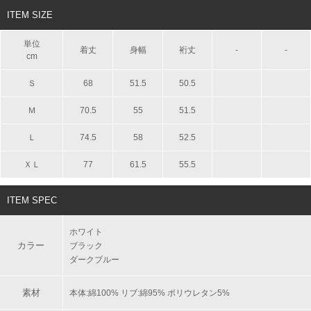
ITEM SIZE
単位
着丈
身幅
裄丈
-
-
cm
Ｓ
68
51.5
50.5
Ｍ
70.5
55
51.5
Ｌ
74.5
58
52.5
ＸＬ
77
61.5
55.5
ITEM SPEC
ホワイト
カラー
ブラック
ダークブルー
素材
本体:綿100% リブ:綿95% ポリウレタン5%