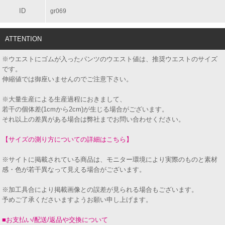
ID
gr069
ATTENTION
※ウエストにゴムが入ったパンツのウエスト値は、推奨ウエストのサイズ
です。
伸縮値では御座いませんのでご注意下さい。
※大量生産による生産過程におきまして、
若干の個体差(1cmから2cm)が生じる場合がございます。
それ以上の差異がある場合は弊社までお問い合わせください。
【サイズの測り方についての詳細はこちら】
※サイトに掲載されている商品は、モニター環境により実際のものと素材
感・色が若干異なって見える場合がございます。
※加工具合により掲載画像との誤差が見られる場合もございます。
予めご了承くださいますようお願い申し上げます。
■お支払い/配送/返品や交換について