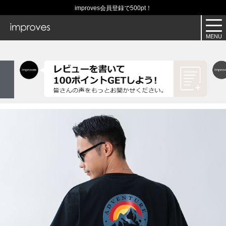
improves会員登録で500pt！