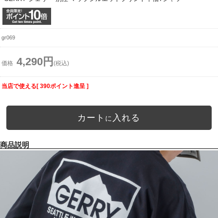
gr069
4,290円
価格
(税込)
当店で使える[ 390ポイント進呈 ]
カート
入れる
に
商品説明