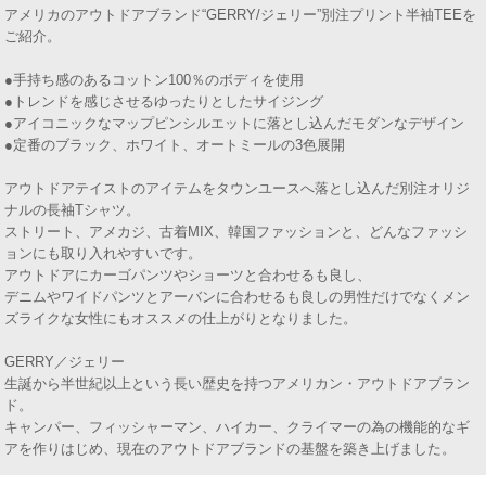
アメリカのアウトドアブランド“GERRY/ジェリー”別注プリント半袖TEEを
ご紹介。
●手持ち感のあるコットン100％のボディを使用
●トレンドを感じさせるゆったりとしたサイジング
●アイコニックなマップピンシルエットに落とし込んだモダンなデザイン
●定番のブラック、ホワイト、オートミールの3色展開
アウトドアテイストのアイテムをタウンユースへ落とし込んだ別注オリジ
ナルの長袖Tシャツ。
ストリート、アメカジ、古着MIX、韓国ファッションと、どんなファッシ
ョンにも取り入れやすいです。
アウトドアにカーゴパンツやショーツと合わせるも良し、
デニムやワイドパンツとアーバンに合わせるも良しの男性だけでなくメン
ズライクな女性にもオススメの仕上がりとなりました。
GERRY／ジェリー
生誕から半世紀以上という長い歴史を持つアメリカン・アウトドアブラン
ド。
キャンパー、フィッシャーマン、ハイカー、クライマーの為の機能的なギ
アを作りはじめ、現在のアウトドアブランドの基盤を築き上げました。