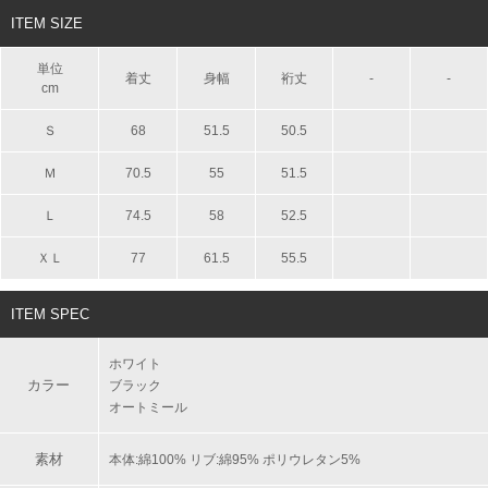
ITEM SIZE
単位
着丈
身幅
裄丈
-
-
cm
Ｓ
68
51.5
50.5
Ｍ
70.5
55
51.5
Ｌ
74.5
58
52.5
ＸＬ
77
61.5
55.5
ITEM SPEC
ホワイト
カラー
ブラック
オートミール
素材
本体:綿100% リブ:綿95% ポリウレタン5%