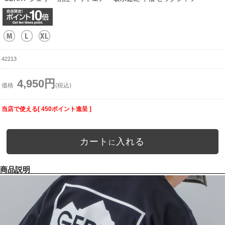
42213
4,950円
価格
(税込)
当店で使える[ 450ポイント進呈 ]
カート
入れる
に
商品説明