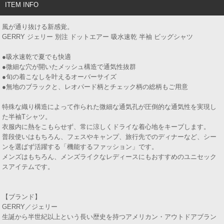
ITEM INFO
風が通り抜ける新感覚。
GERRY ジェリー 別注 ドットエアー 吸水速乾 半袖 ビッグシャツ
●吸水速乾で夏でも快適
●微細な穴が開いたメッシュ構造で通気性抜群
●旬の着こなしを叶えるオーバーサイズ
●無地のブラックと、レオパード柄とチェック柄の総柄もご用意
特殊な織り構造によって作られた微細な通気孔が圧倒的な通気性を実現し
た半袖Tシャツ。
衣服内に熱をこもらせず、常に涼しくドライな着心地をキープします。
普段使いはもちろん、フェスやキャンプ、旅行先でのディナーなど、シー
ンを選ばず活躍する「機能するファッション」です。
メンズはもちろん、メンズライクなレディースにもおすすめのユニセック
スアイテムです。
【ブランド】
GERRY／ジェリー
生誕から半世紀以上という長い歴史を持つアメリカン・アウトドアブラン