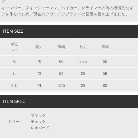
ド。
キャンパー、フィッシャーマン、ハイカー、クライマーの為の機能的なギ
アを作りはじめ、現在のアウトドアブランドの基盤を築き上げました。
ITEM SIZE
単位
着丈
身幅
袖丈
肩幅
-
cm
Ｍ
70
60
25.5
55
Ｌ
73
62
28
59
ＸＬ
74
67.5
28
62
ITEM SPEC
ブラック
カラー
チェック
レオパード