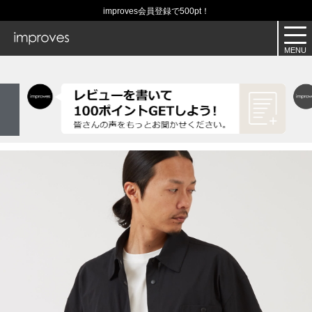
improves会員登録で500pt！