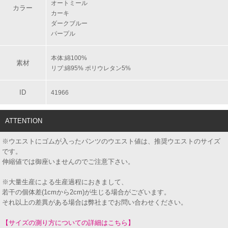
オートミール
カラー
カーキ
ダークブルー
パープル
本体:綿100%
素材
リブ:綿95% ポリウレタン5%
ID
41966
ATTENTION
※ウエストにゴムが入ったパンツのウエスト値は、推奨ウエストのサイズ
です。
伸縮値では御座いませんのでご注意下さい。
※大量生産による生産過程におきまして、
若干の個体差(1cmから2cm)が生じる場合がございます。
それ以上の差異がある場合は弊社までお問い合わせください。
【サイズの測り方についての詳細はこちら】