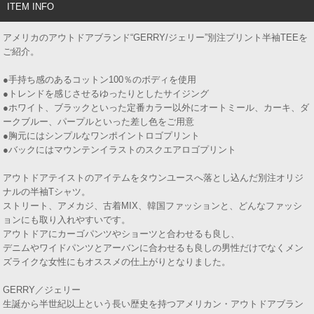
ITEM INFO
アメリカのアウトドアブランド“GERRY/ジェリー”別注プリント半袖TEEを
ご紹介。
●手持ち感のあるコットン100％のボディを使用
●トレンドを感じさせるゆったりとしたサイジング
●ホワイト、ブラックといった定番カラー以外にオートミール、カーキ、ダ
ークブルー、パープルといった差し色をご用意
●胸元にはシンプルなワンポイントロゴプリント
●バックにはマウンテンイラストのスクエアロゴプリント
アウトドアテイストのアイテムをタウンユースへ落とし込んだ別注オリジ
ナルの半袖Tシャツ。
ストリート、アメカジ、古着MIX、韓国ファッションと、どんなファッシ
ョンにも取り入れやすいです。
アウトドアにカーゴパンツやショーツと合わせるも良し、
デニムやワイドパンツとアーバンに合わせるも良しの男性だけでなくメン
ズライクな女性にもオススメの仕上がりとなりました。
GERRY／ジェリー
生誕から半世紀以上という長い歴史を持つアメリカン・アウトドアブラン