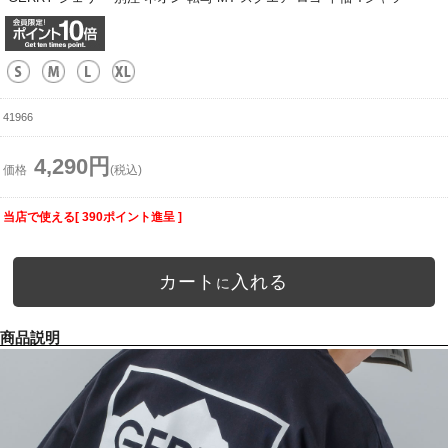
41966
4,290円
価格
(税込)
当店で使える[ 390ポイント進呈 ]
カート
入れる
に
商品説明