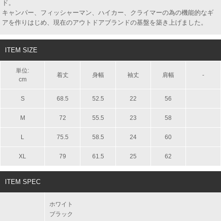
ド。
キャンパー、フィッシャーマン、ハイカー、クライマーの為の機能的なギ
アを作りはじめ、現在のアウトドアブランドの基盤を築き上げました。
ITEM SIZE
単位:
着丈
身幅
袖丈
肩幅
-
cm
S
68.5
52.5
22
56
M
72
55.5
23
58
L
75.5
58.5
24
60
XL
79
61.5
25
62
ITEM SPEC
ホワイト
ブラック