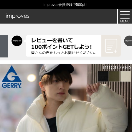
improves会員登録で500pt！