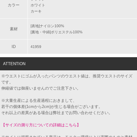
カラー
ホワイト
カーキ
[表地]ナイロン100%
素材
[裏地・中綿]ポリエステル100%
ID
41959
ATTENTION
※ウエストにゴムが入ったパンツのウエスト値は、推奨ウエストのサイズ
です。
伸縮値では御座いませんのでご注意下さい。
※大量生産による生産過程におきまして、
若干の個体差(1cmから2cm)が生じる場合がございます。
それ以上の差異がある場合は弊社までお問い合わせください。
【サイズの測り方についての詳細はこちら】