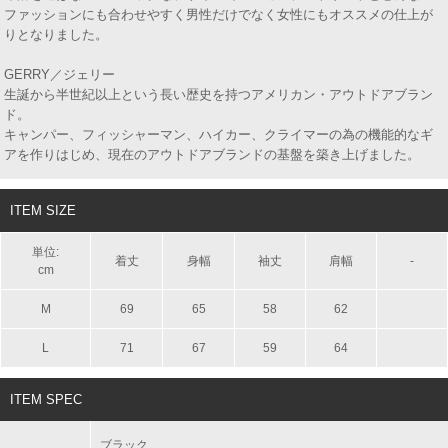
ファッションにも合わせやすく男性だけでなく女性にもオススメの仕上が
りとなりました。
GERRY／ジェリー
生誕から半世紀以上という長い歴史を持つアメリカン・アウトドアブラン
ド。
キャンパー、フィッシャーマン、ハイカー、クライマーの為の機能的なギ
アを作りはじめ、現在のアウトドアブランドの基盤を築き上げました。
ITEM SIZE
単位:
着丈
身幅
袖丈
肩幅
-
cm
M
69
65
58
62
L
71
67
59
64
ITEM SPEC
ブラック