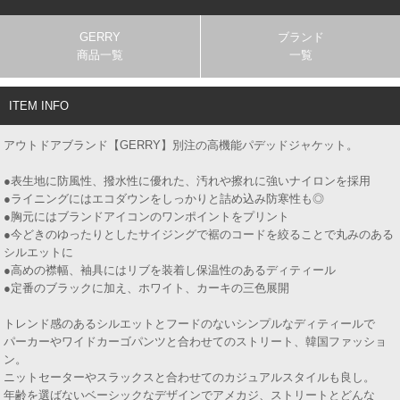
GERRY
ブランド
商品一覧
一覧
ITEM INFO
アウトドアブランド【GERRY】別注の高機能パデッドジャケット。
●表生地に防風性、撥水性に優れた、汚れや擦れに強いナイロンを採用
●ライニングにはエコダウンをしっかりと詰め込み防寒性も◎
●胸元にはブランドアイコンのワンポイントをプリント
●今どきのゆったりとしたサイジングで裾のコードを絞ることで丸みのある
シルエットに
●高めの襟幅、袖具にはリブを装着し保温性のあるディティール
●定番のブラックに加え、ホワイト、カーキの三色展開
トレンド感のあるシルエットとフードのないシンプルなディティールで
パーカーやワイドカーゴパンツと合わせてのストリート、韓国ファッショ
ン。
ニットセーターやスラックスと合わせてのカジュアルスタイルも良し。
年齢を選ばないベーシックなデザインでアメカジ、ストリートとどんな