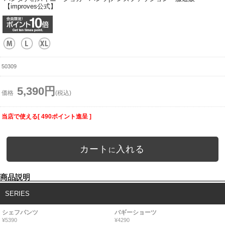
【improves公式】
50309
5,390円
価格
(税込)
当店で使える[ 490ポイント進呈 ]
カート
入れる
に
商品説明
SERIES
シェフパンツ
バギーショーツ
¥5390
¥4290