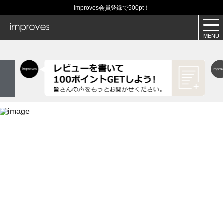
improves会員登録で500pt！