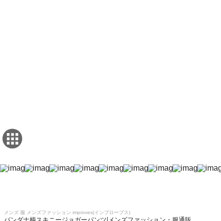
メンズ 服 メンズファッション improves(インプローブス)
バンダナ柄スキニージョガーパンツ|メンズファッション・服通販