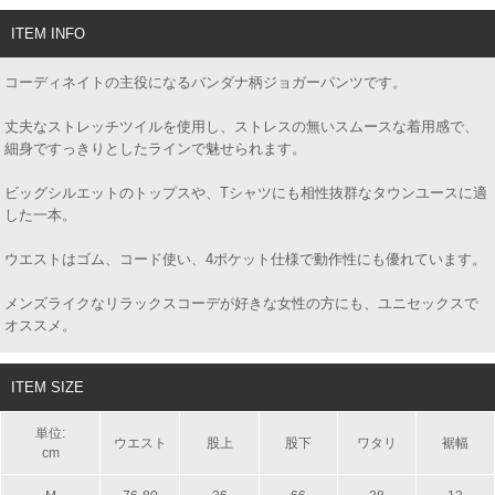
ITEM INFO
コーディネイトの主役になるバンダナ柄ジョガーパンツです。
丈夫なストレッチツイルを使用し、ストレスの無いスムースな着用感で、
細身ですっきりとしたラインで魅せられます。
ビッグシルエットのトップスや、Tシャツにも相性抜群なタウンユースに適
した一本。
ウエストはゴム、コード使い、4ポケット仕様で動作性にも優れています。
メンズライクなリラックスコーデが好きな女性の方にも、ユニセックスで
オススメ。
ITEM SIZE
単位:
ウエスト
股上
股下
ワタリ
裾幅
cm