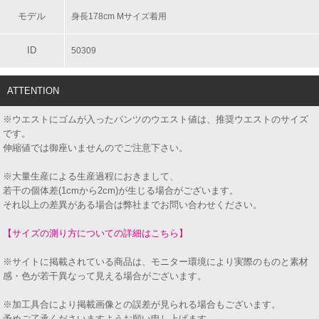
モデル
身長178cm Mサイズ着用
ID
50309
ATTENTION
※ウエストにゴムが入ったパンツのウエスト値は、推奨ウエストのサイズ
です。
伸縮値では御座いませんのでご注意下さい。
※大量生産による生産過程におきまして、
若干の個体差(1cmから2cm)が生じる場合がございます。
それ以上の差異がある場合は弊社までお問い合わせください。
【サイズの測り方についての詳細はこちら】
※サイトに掲載されている商品は、モニター環境により実際のものと素材
感・色が若干異なって見える場合がございます。
※加工具合により掲載画像との誤差が見られる場合もございます。
予めご了承くださいますようお願い申し上げます。