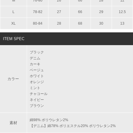
M
76-80
26
66
28
12
L
78-82
27
66
29
12.5
XL
80-84
28
68
30
13
ITEM SPEC
ブラック
デニム
カーキ
ベージュ
ホワイト
カラー
オレンジ
ミント
チャコール
ネイビー
ブラウン
綿98% ポリウレタン2%
素材
【デニム】綿78% ポリエステル20% ポリウレタン2%