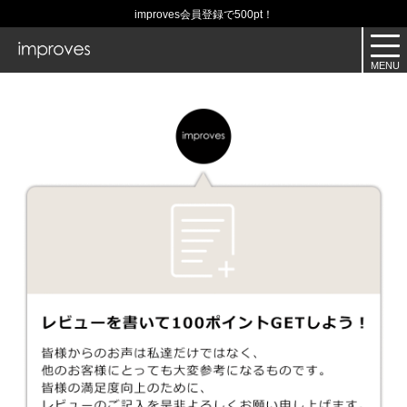
improves会員登録で500pt！