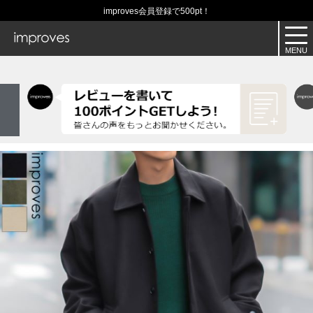
improves会員登録で500pt！