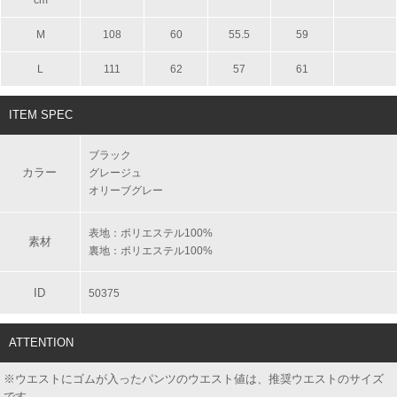
cm
M
108
60
55.5
59
L
111
62
57
61
ITEM SPEC
ブラック
カラー
グレージュ
オリーブグレー
表地：ポリエステル100%
素材
裏地：ポリエステル100%
ID
50375
ATTENTION
※ウエストにゴムが入ったパンツのウエスト値は、推奨ウエストのサイズ
です。