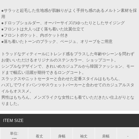
●サラッと起毛した生地感が肌触りがよく手持ち感のあるメルトン素材を採
用
●ドロップショルダー、オーバーサイズのゆったりとしたサイジング
●フロントは大人っぽく落ち着いた比翼仕立て
●フロントポケット、内ポケット付き
●落ち着いたトーンのブラック、ベージュ、オリーブをご用意
トラッドなディティールにトレンド感をプラスした年齢やシーンを問わず
お使いいただけるオリジナルのステンカラー、ショップコート。
シンプルなデザインで、きれいめカジュアルから韓国ファッション、モー
ドまで幅広い活躍が期待できるロングコート。
スラックスやニットセーターと合わせた定番スタイルはもちろん、
ハズしでワイドパンツやスウェットパーカーと合わせてのカジュアルスタ
イルもオススメ。
男性はもちろん、メンズライクな女性にも着ていただきたい仕上がりとな
りました。
ITEM SIZE
単位:
着丈
身幅
袖丈
肩幅
-