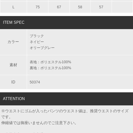
L
75
67
58
57
ITEM SPEC
ブラック
カラー
ネイビー
オリーブグレー
表地：ポリエステル100%
素材
裏地：ポリエステル100%
ID
50374
ATTENTION
※ウエストにゴムが入ったパンツのウエスト値は、推奨ウエストのサイズ
です。
伸縮値では御座いませんのでご注意下さい。