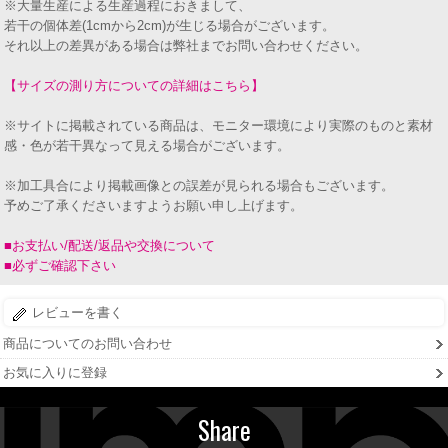
※大量生産による生産過程におきまして、
若干の個体差(1cmから2cm)が生じる場合がございます。
それ以上の差異がある場合は弊社までお問い合わせください。
【サイズの測り方についての詳細はこちら】
※サイトに掲載されている商品は、モニター環境により実際のものと素材
感・色が若干異なって見える場合がございます。
※加工具合により掲載画像との誤差が見られる場合もございます。
予めご了承くださいますようお願い申し上げます。
■お支払い/配送/返品や交換について
■必ずご確認下さい
レビューを書く
商品についてのお問い合わせ
お気に入りに登録
Share