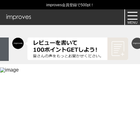
improves会員登録で500pt！