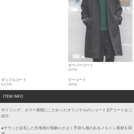
オーバーコート
¥9790
ダッフルコート
ピーコート
¥10780
¥8690
ITEM INFO
サイジング、カラー展開にこだわったオリジナルのショート丈Pコートをご
紹介。
●サラッと起毛した生地感が肌触りがよく手持ち感のあるメルトン素材を採
用