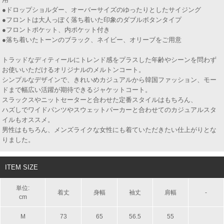
●ドロップショルダー、オーバーサイズのゆったりとしたサイジング
●フロントは大人っぽく落ち着いた印象のダブルボタンタイプ
●フロントポケット、内ポケット付き
●落ち着いたトーンのブラック、ネイビー、オリーブをご用意
トラッドなディティールにトレンド感をプラスした年齢やシーンを問わず
お使いいただけるオリジナルのメルトンコート。
シンプルなデザインで、きれいめカジュアルから韓国ファッション、モー
ドまで幅広い活躍が期待できるジャケットコート。
スラックスやニットセーターと合わせた定番スタイルはもちろん、
ハズしでワイドパンツやスウェットパーカーと合わせてのカジュアルスタ
イルもオススメ。
男性はもちろん、メンズライクな女性にも着ていただきたい仕上がりとな
りました。
ITEM SIZE
単位:
着丈
身幅
袖丈
肩幅
-
cm
M
73
65
56.5
55