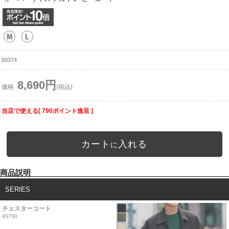
50374
8,690円
価格
(税込)
当店で使える[ 790ポイント進呈 ]
カート
入れる
に
商品説明
SERIES
チェスターコート
¥9790