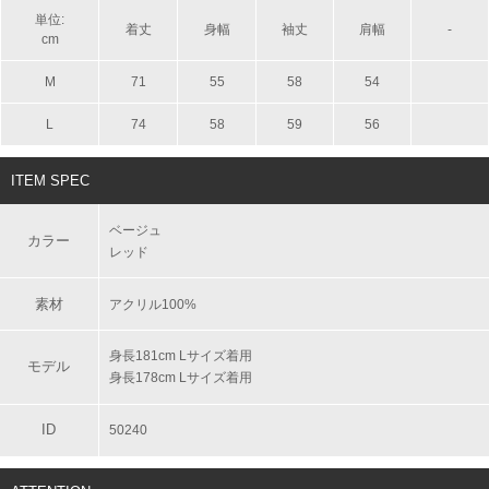
単位:
着丈
身幅
袖丈
肩幅
-
cm
M
71
55
58
54
L
74
58
59
56
ITEM SPEC
ベージュ
カラー
レッド
素材
アクリル100%
身長181cm Lサイズ着用
モデル
身長178cm Lサイズ着用
ID
50240