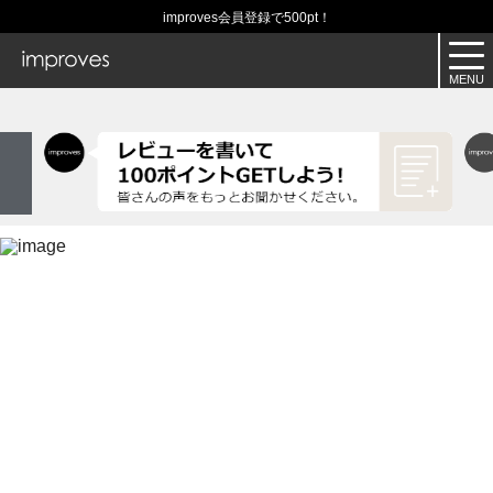
improves会員登録で500pt！