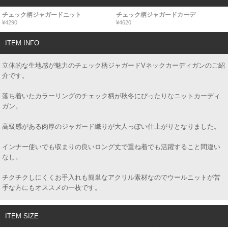
チェック柄ジャガードニット
チェック柄ジャガードカーデ
¥4290
¥4620
ITEM INFO
立体的な生地感が魅力のチェック柄ジャガードVネックカーディガンのご紹
介です。
落ち着いたカラーリングのチェック柄が秋冬にぴったりなニットカーディ
ガン。
高級感がある肉厚のジャガード織りが大人っぽい仕上がりとなりました。
インナー使いでも収まりの良いロング丈で重ね着でも活躍すること間違い
なし。
チクチクしにくくお手入れも簡単なアクリル素材なのでウールニットが苦
手な方にもオススメの一枚です。
ITEM SIZE