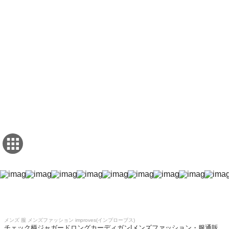
メンズ 服 メンズファッション improves(インプローブス)
チェック柄ジャガードロングカーディガン|メンズファッション・服通販