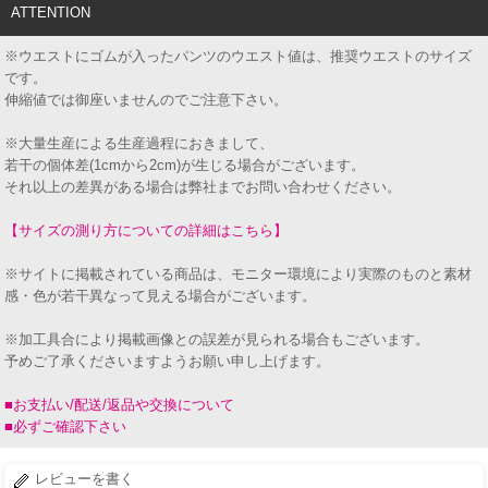
ATTENTION
※ウエストにゴムが入ったパンツのウエスト値は、推奨ウエストのサイズ
です。
伸縮値では御座いませんのでご注意下さい。
※大量生産による生産過程におきまして、
若干の個体差(1cmから2cm)が生じる場合がございます。
それ以上の差異がある場合は弊社までお問い合わせください。
【サイズの測り方についての詳細はこちら】
※サイトに掲載されている商品は、モニター環境により実際のものと素材
感・色が若干異なって見える場合がございます。
※加工具合により掲載画像との誤差が見られる場合もございます。
予めご了承くださいますようお願い申し上げます。
■お支払い/配送/返品や交換について
■必ずご確認下さい
レビューを書く