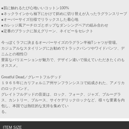
●肌に触れるたび心地いいコットン100%
●ネックラインから袖下にかけて斜めに切り替えが入ったラグランスリーブ
●オーバーサイズ仕様でリラックスした着心地
●カレッジ風アーチロゴとポップなダンシングベアの組み合わせ
●定番のブラックに加えグリーン、ネイビーをセレクト
今っぽくラフに決まるオーバーサイズのラグラン半袖Tシャツが登場。
カジュアルなスタイリングにお勧めでトラックパンツやワイドパンツ、デ
ニムとの相性◎
豊富なバリエーションが魅力で、デザイン違いで揃えていただきたくのも
オススメ。
Greatful Dead／グレートフルデッド
１９６５年にカリフォルニア州サンフランシスコで結成された、アメリカ
のロックバンド。
グレイトフルデッドの音楽は、ロック、フォーク、ジャズ、ブルーグラ
ス、カントリー、ブルース、サイケデリックロックなど、様々な要素を内
包し、本国では熱狂的な支持を集めてい
る
ITEM SIZE