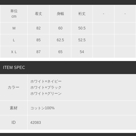
単位
着丈
身幅
裄丈
-
-
cm
Ｍ
82
60
50.5
Ｌ
85
62.5
52.5
ＸＬ
87
65
54
ITEM SPEC
ホワイト×ネイビー
カラー
ホワイト×ブラック
ホワイト×グリーン
素材
コットン100%
ID
42083