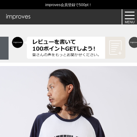
improves会員登録で500pt！