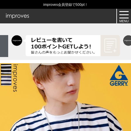
improves会員登録で500pt！