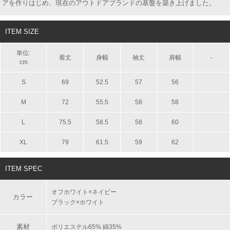
アを作りはじめ、現在のアウトドアブランドの基盤を築き上げました。
ITEM SIZE
単位:
着丈
身幅
袖丈
肩幅
-
cm
S
69
52.5
57
56
M
72
55.5
58
58
L
75.5
58.5
58
60
XL
79
61.5
59
62
ITEM SPEC
オフホワイト×ネイビー
カラー
ブラック×ホワイト
素材
ポリエステル65% 綿35%