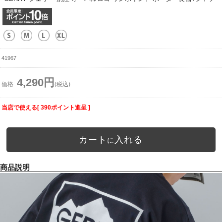
41967
4,290円
価格
(税込)
当店で使える[ 390ポイント進呈 ]
カート
入れる
に
商品説明