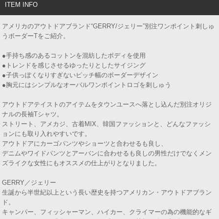
ITEM INFO
アメリカのアウトドアブランド“GERRY/ジェリー”別注ワンポイント刺しゅ
うボーダーTをご紹介。
●手持ち感のあるコットンを混紡したボディを使用
●トレンドを感じさせるゆったりとしたサイジング
●子供っぽくなりすぎないピッチ幅のボーダーデザイン
●胸元にはシンプルなオーバルワンポイントロゴを刺しゅう
アウトドアテイストのアイテムをタウンユースへ落とし込んだ別注オリジ
ナルの長袖Tシャツ。
ストリート、アメカジ、古着MIX、韓国ファッションと、どんなファッシ
ョンにも取り入れやすいです。
アウトドアにカーゴパンツやショーツと合わせるも良し、
デニムやワイドパンツとアーバンに合わせるも良しの男性だけでなくメン
ズライクな女性にもオススメの仕上がりとなりました。
GERRY／ジェリー
生誕から半世紀以上という長い歴史を持つアメリカン・アウトドアブラン
ド。
キャンパー、フィッシャーマン、ハイカー、クライマーの為の機能的なギ