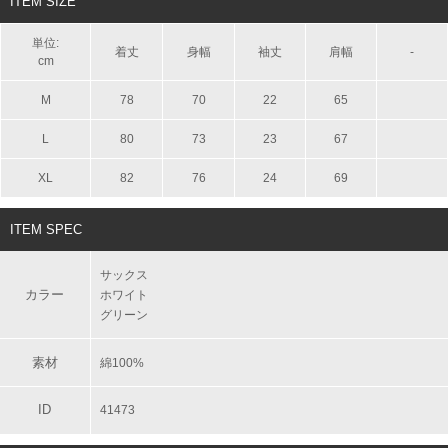
ITEM SIZE
単位:
着丈
身幅
袖丈
肩幅
-
cm
M
78
70
22
65
L
80
73
23
67
XL
82
76
24
69
ITEM SPEC
サックス
カラー
ホワイト
グリーン
素材
綿100%
ID
41473