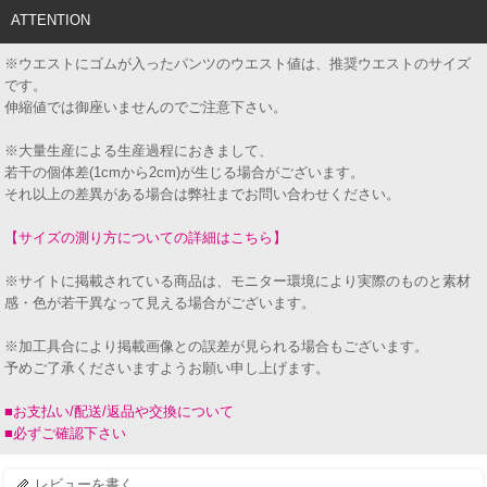
ATTENTION
※ウエストにゴムが入ったパンツのウエスト値は、推奨ウエストのサイズ
です。
伸縮値では御座いませんのでご注意下さい。
※大量生産による生産過程におきまして、
若干の個体差(1cmから2cm)が生じる場合がございます。
それ以上の差異がある場合は弊社までお問い合わせください。
【サイズの測り方についての詳細はこちら】
※サイトに掲載されている商品は、モニター環境により実際のものと素材
感・色が若干異なって見える場合がございます。
※加工具合により掲載画像との誤差が見られる場合もございます。
予めご了承くださいますようお願い申し上げます。
■お支払い/配送/返品や交換について
■必ずご確認下さい
レビューを書く