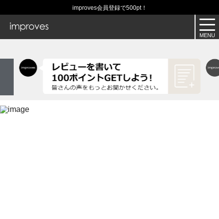
improves会員登録で500pt！