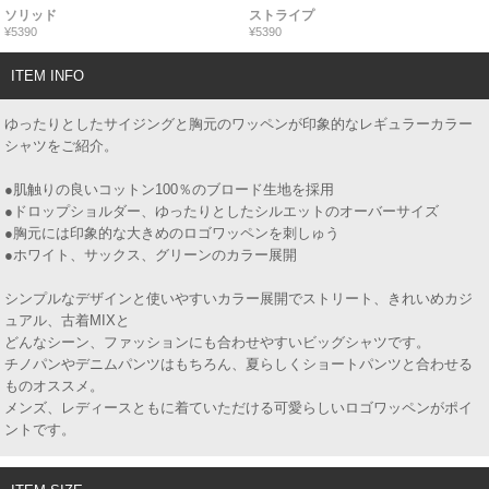
ソリッド
ストライプ
¥5390
¥5390
ITEM INFO
ゆったりとしたサイジングと胸元のワッペンが印象的なレギュラーカラー
シャツをご紹介。
●肌触りの良いコットン100％のブロード生地を採用
●ドロップショルダー、ゆったりとしたシルエットのオーバーサイズ
●胸元には印象的な大きめのロゴワッペンを刺しゅう
●ホワイト、サックス、グリーンのカラー展開
シンプルなデザインと使いやすいカラー展開でストリート、きれいめカジ
ュアル、古着MIXと
どんなシーン、ファッションにも合わせやすいビッグシャツです。
チノパンやデニムパンツはもちろん、夏らしくショートパンツと合わせる
ものオススメ。
メンズ、レディースともに着ていただける可愛らしいロゴワッペンがポイ
ントです。