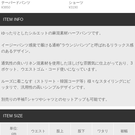
テーパードパンツ
ショーツ
¥3850
¥3190
ITEM INFO
ゆったりとしたシルエットの麻混素材ハーフパンツです。
イージーパンツ感覚で履ける通称"ラウンジパンツ"と呼ばれるリラックス感
のあるデザイン。
通気性の良いリネン混素材を使用した涼しげな雰囲気に仕上がっており、3
ポケット、ウエストゴム・コード使いになっています。
ルーズに着こなす（ストリート・韓国コーデ等）様々なスタイリングにピ
ッタリで、汎用性の高いシンプルデザインです。
別売りの半袖Tシャツやシャツとのセットアップも可能です。
ITEM SIZE
単位:
ウエスト
股上
股下
ワタリ
裾幅
cm