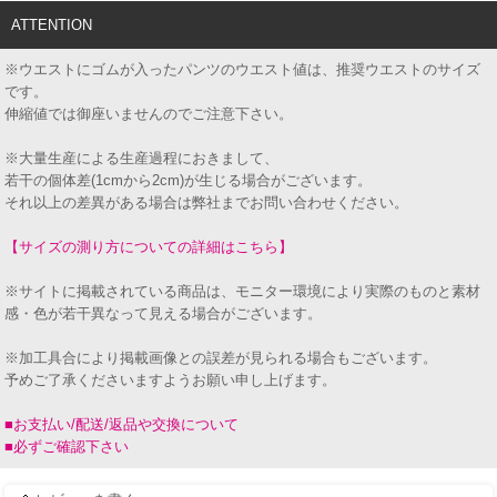
ATTENTION
※ウエストにゴムが入ったパンツのウエスト値は、推奨ウエストのサイズ
です。
伸縮値では御座いませんのでご注意下さい。
※大量生産による生産過程におきまして、
若干の個体差(1cmから2cm)が生じる場合がございます。
それ以上の差異がある場合は弊社までお問い合わせください。
【サイズの測り方についての詳細はこちら】
※サイトに掲載されている商品は、モニター環境により実際のものと素材
感・色が若干異なって見える場合がございます。
※加工具合により掲載画像との誤差が見られる場合もございます。
予めご了承くださいますようお願い申し上げます。
■お支払い/配送/返品や交換について
■必ずご確認下さい