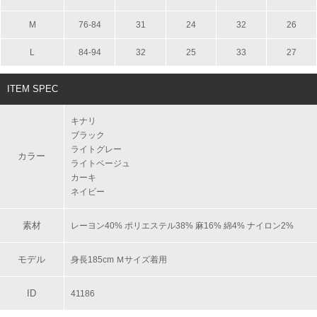
M
76-84
31
24
32
26
L
84-94
32
25
33
27
ITEM SPEC
キナリ
ブラック
ライトグレー
カラー
ライトベージュ
カーキ
ネイビー
素材
レーヨン40% ポリエステル38% 麻16% 綿4% ナイロン2%
モデル
身長185cm Ｍサイズ着用
ID
41186