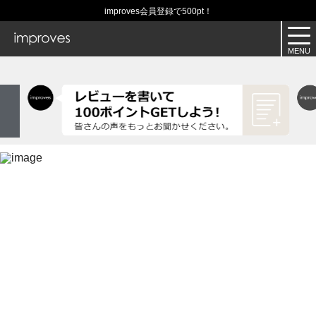
improves会員登録で500pt！