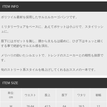
ITEM INFO
ポリツイル素材を採用したサルエルカーゴパンツです。
ミリタリーウェアをベースに、あえてポケットは小ぶりで、スタイリッシ
ュに。
股下にはガゼットを施し、腰から太ももは緩めに、ひざ下はキュッと細く
する事で絶妙なサルエル感を演出。
メリハリの効いたシルエットで、トレンドのスニーカーとの相性も抜群で
す。
旬のストリート系スタイルを格上げしてくれるおススメの一本です。
ITEM SIZE
単位:
ウエスト
股上
股下
ワタリ
裾幅
cm
M
76-84
42.5
64
26.5
12