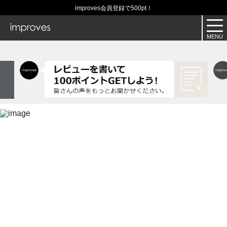
improves会員登録で500pt！