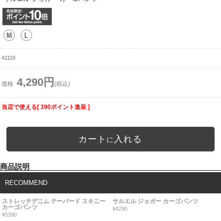
41118
4,290円
価格
(税込)
当店で使える[ 390ポイント進呈 ]
カート
入れる
に
商品説明
RECOMMEND
ストレッチデニム テーパード スキニー
サルエル ジョガー カーゴパンツ
カーゴパンツ
¥4290
¥5390