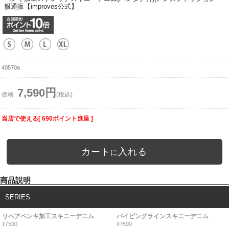
服通販【improves公式】
40570a
7,590円
価格
(税込)
当店で使える[ 690ポイント進呈 ]
カート
入れる
に
商品説明
SERIES
リペアペンキ加工スキニーデニム
パイピングラインスキニーデニム
¥7590
¥7590