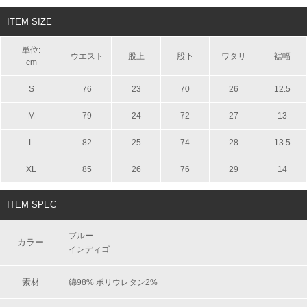
ITEM SIZE
単位:
ウエスト
股上
股下
ワタリ
裾幅
cm
S
76
23
70
26
12.5
M
79
24
72
27
13
L
82
25
74
28
13.5
XL
85
26
76
29
14
ITEM SPEC
ブルー
カラー
インディゴ
素材
綿98% ポリウレタン2%