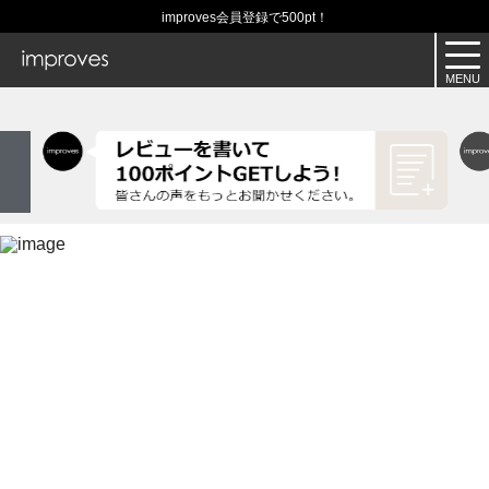
improves会員登録で500pt！