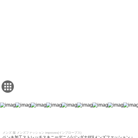
メンズ 服 メンズファッション improves(インプローブス)
ペンキ加工ストレッチスキニーデニム(バンダナ付)|メンズファッション・