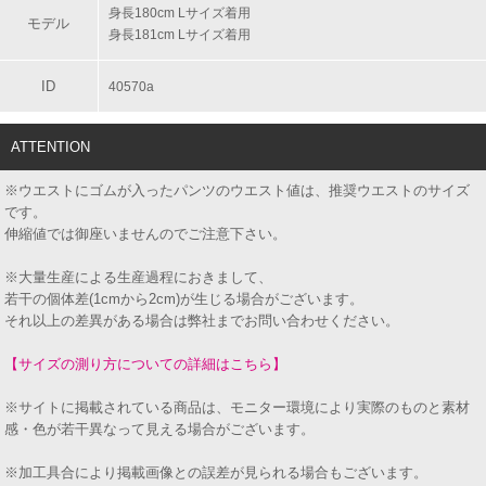
身長180cm Lサイズ着用
モデル
身長181cm Lサイズ着用
ID
40570a
ATTENTION
※ウエストにゴムが入ったパンツのウエスト値は、推奨ウエストのサイズ
です。
伸縮値では御座いませんのでご注意下さい。
※大量生産による生産過程におきまして、
若干の個体差(1cmから2cm)が生じる場合がございます。
それ以上の差異がある場合は弊社までお問い合わせください。
【サイズの測り方についての詳細はこちら】
※サイトに掲載されている商品は、モニター環境により実際のものと素材
感・色が若干異なって見える場合がございます。
※加工具合により掲載画像との誤差が見られる場合もございます。