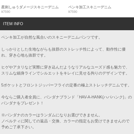
星刺しゅうダメージスキニーデニム
ペンキ加工スキニーデニム
¥7590
¥7590
ITEM INFO
ペンキ加工が自然な風合いのスキニーデニムパンツです。
しっかりとした生地ながらも抜群のストレッチ性によって、動作性に優
れ、穿き心地も抜群です。
ヒゲやアタリなど実際に穿き込んだようなリアルなユーズド感も魅力で、
スリムな細身ラインでシルエットをキレイに見せる拘りのデザインです。
5ポケットとフロントジッパーフライの定番の極上ストレッチデニムです。
今ならご購入者全員に、バンダナブランド「HAV-A-HANK(ハバハンク)」の
バンダナをプレゼント！
※バンダナのカラーはランダムになりお選びできません。
ノベルティに関しての返品・交換、カラーの指定もお受けできませんので
予めご了承下さい。