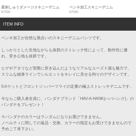
星刺しゅうダメージスキニーデニム
ペンキ加工スキニーデニム
¥7590
¥7590
ITEM INFO
ペンキ加工が自然な風合いのスキニーデニムパンツです。
しっかりとした生地ながらも抜群のストレッチ性によって、動作性に優
れ、穿き心地も抜群です。
ヒゲやアタリなど実際に穿き込んだようなリアルなユーズド感も魅力で、
スリムな細身ラインでシルエットをキレイに見せる拘りのデザインです。
5ポケットとフロントジッパーフライの定番の極上ストレッチデニムです。
今ならご購入者全員に、バンダナブランド「HAV-A-HANK(ハバハンク)」の
バンダナをプレゼント！
※バンダナのカラーはランダムになりお選びできません。
ノベルティに関しての返品・交換、カラーの指定もお受けできませんので
予めご了承下さい。