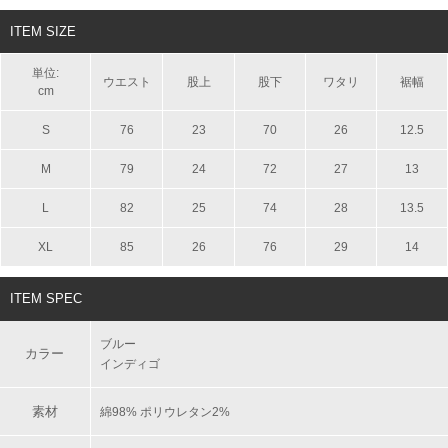
ITEM SIZE
単位:
ウエスト
股上
股下
ワタリ
裾幅
cm
S
76
23
70
26
12.5
M
79
24
72
27
13
L
82
25
74
28
13.5
XL
85
26
76
29
14
ITEM SPEC
ブルー
カラー
インディゴ
素材
綿98% ポリウレタン2%