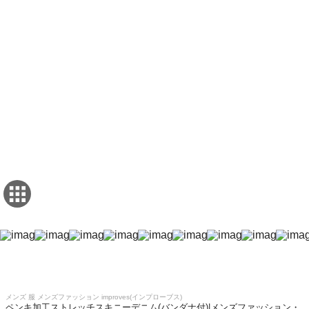
メンズ 服 メンズファッション improves(インプローブス)
ペンキ加工ストレッチスキニーデニム(バンダナ付)|メンズファッション・