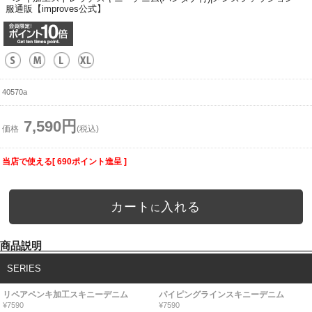
服通販【improves公式】
40570a
7,590円
価格
(税込)
当店で使える[ 690ポイント進呈 ]
カート
入れる
に
商品説明
SERIES
リペアペンキ加工スキニーデニム
パイピングラインスキニーデニム
¥7590
¥7590