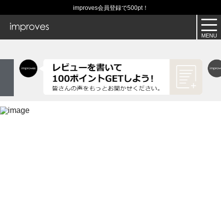
improves会員登録で500pt！