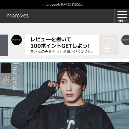
improves会員登録で500pt！