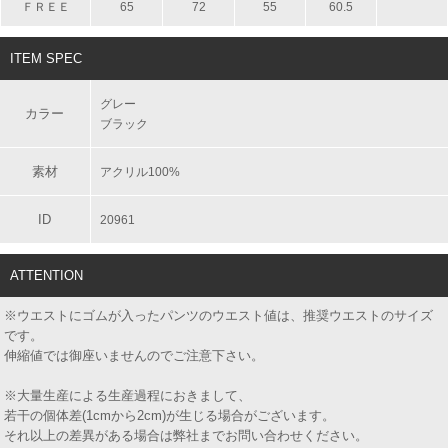
ＦＲＥＥ
65
72
55
60.5
ITEM SPEC
グレー
カラー
ブラック
素材
アクリル100%
ID
20961
ATTENTION
※ウエストにゴムが入ったパンツのウエスト値は、推奨ウエストのサイズ
です。
伸縮値では御座いませんのでご注意下さい。
※大量生産による生産過程におきまして、
若干の個体差(1cmから2cm)が生じる場合がございます。
それ以上の差異がある場合は弊社までお問い合わせください。