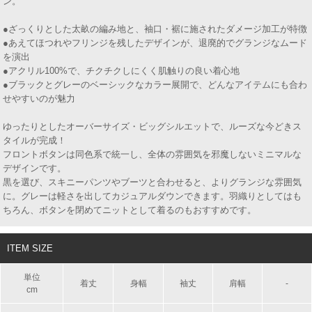
ン。
●ざっくりとした太畝の編み地と、袖口・裾に施されたダメージ加工が特徴
●あえてほつれやフリンジを残したデザインが、退廃的でグランジなムード
を演出
●アクリル100%で、チクチクしにくく肌触りの良い着心地
●ブラックとグレーのベーシックなカラー展開で、どんなアイテムにも合わ
せやすいのが魅力
ゆったりとしたオーバーサイズ・ビッグシルエットで、ルーズな今どきス
タイルが完成！
フロントボタンは同色系で統一し、全体の雰囲気を邪魔しないミニマルな
デザインです。
黒を選び、スキニーパンツやブーツと合わせると、よりグランジな雰囲気
に。グレーは軽さを出してカジュアルダウンできます。羽織りとしてはも
ちろん、ボタンを閉めてニットとして着るのもおすすめです。
ITEM SIZE
単位
着丈
身幅
袖丈
肩幅
-
cm