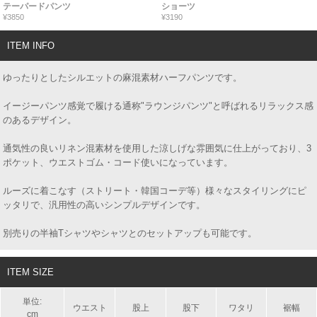
テーパードパンツ
ショーツ
¥3850
¥3190
ITEM INFO
ゆったりとしたシルエットの麻混素材ハーフパンツです。
イージーパンツ感覚で履ける通称"ラウンジパンツ"と呼ばれるリラックス感
のあるデザイン。
通気性の良いリネン混素材を使用した涼しげな雰囲気に仕上がっており、3
ポケット、ウエストゴム・コード使いになっています。
ルーズに着こなす（ストリート・韓国コーデ等）様々なスタイリングにピ
ッタリで、汎用性の高いシンプルデザインです。
別売りの半袖Tシャツやシャツとのセットアップも可能です。
ITEM SIZE
単位:
ウエスト
股上
股下
ワタリ
裾幅
cm