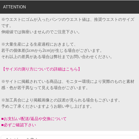
ATTENTION
※ウエストにゴムが入ったパンツのウエスト値は、推奨ウエストのサイズ
です。
伸縮値では御座いませんのでご注意下さい。
※大量生産による生産過程におきまして、
若干の個体差(1cmから2cm)が生じる場合がございます。
それ以上の差異がある場合は弊社までお問い合わせください。
【サイズの測り方についての詳細はこちら】
※サイトに掲載されている商品は、モニター環境により実際のものと素材
感・色が若干異なって見える場合がございます。
※加工具合により掲載画像との誤差が見られる場合もございます。
予めご了承くださいますようお願い申し上げます。
■お支払い/配送/返品や交換について
■必ずご確認下さい