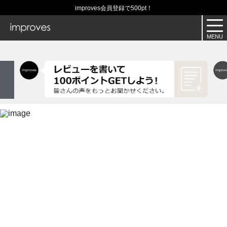
improves会員登録で500pt！