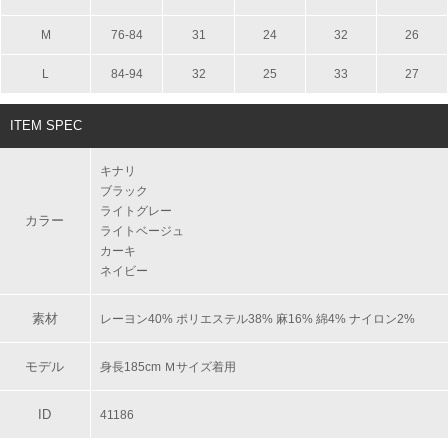
M
76-84
31
24
32
26
L
84-94
32
25
33
27
ITEM SPEC
キナリ
ブラック
ライトグレー
カラー
ライトベージュ
カーキ
ネイビー
素材
レーヨン40% ポリエステル38% 麻16% 綿4% ナイロン2%
モデル
身長185cm Ｍサイズ着用
ID
41186