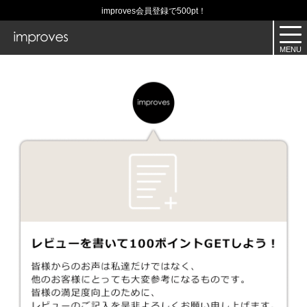
improves会員登録で500pt！