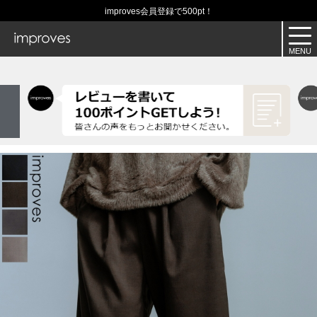
improves会員登録で500pt！