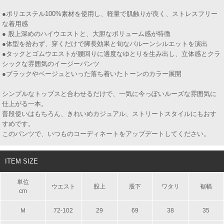
●ポリエステル100%素材を使用し、軽量で肌触りが良く、ストレスフリー
な着用感
● 股上深めのハイウエストと、大胆なボリューム感が特徴
●体型を拾わず、穿くだけで脚長効果と旬なバルーンシルエットを演出
●タックとゴムウエストが腰回りに適度なゆとりを生み出し、立体感とクラ
シックな雰囲気のイージーパンツ
●ブラックやベージュといった落ち着いたトーンのカラー展開
シンプルなトップスと合わせるだけで、一気に今っぽいルーズな雰囲気に
仕上がる一本。
普段使いはもちろん、きれいめカジュアル、ストリートスタイルにもおす
すめです。
このパンツで、いつものコーディネートをアップデートしてください。
ITEM SIZE
単位
ウエスト
股上
股下
ワタリ
裾幅
cm
Ｍ
72-102
29
69
38
35