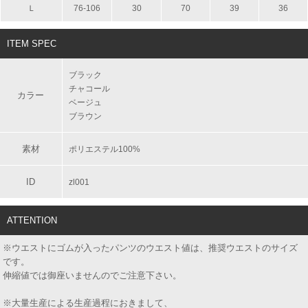
Ｌ
76-106
30
70
39
36
ITEM SPEC
ブラック
チャコール
カラー
ベージュ
ブラウン
素材
ポリエステル100%
ID
zl001
ATTENTION
※ウエストにゴムが入ったパンツのウエスト値は、推奨ウエストのサイズ
です。
伸縮値では御座いませんのでご注意下さい。
※大量生産による生産過程におきまして、