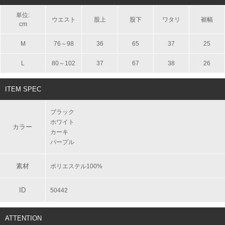
単位:
ウエスト
股上
股下
ワタリ
裾幅
cm
M
76～98
36
65
37
25
L
80～102
37
67
38
26
ITEM SPEC
ブラック
ホワイト
カラー
カーキ
パープル
素材
ポリエステル100%
ID
50442
ATTENTION