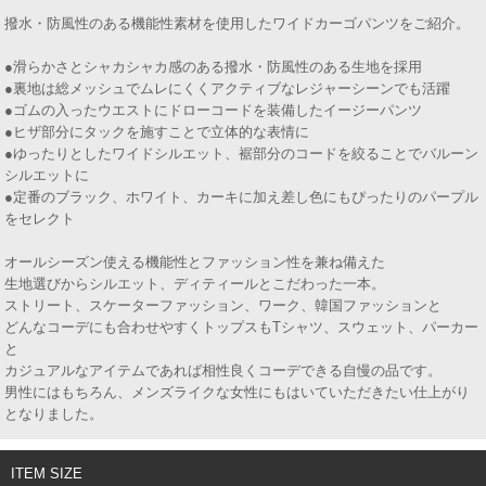
撥水・防風性のある機能性素材を使用したワイドカーゴパンツをご紹介。
●滑らかさとシャカシャカ感のある撥水・防風性のある生地を採用
●裏地は総メッシュでムレにくくアクティブなレジャーシーンでも活躍
●ゴムの入ったウエストにドローコードを装備したイージーパンツ
●ヒザ部分にタックを施すことで立体的な表情に
●ゆったりとしたワイドシルエット、裾部分のコードを絞ることでバルーン
シルエットに
●定番のブラック、ホワイト、カーキに加え差し色にもぴったりのパープル
をセレクト
オールシーズン使える機能性とファッション性を兼ね備えた
生地選びからシルエット、ディティールとこだわった一本。
ストリート、スケーターファッション、ワーク、韓国ファッションと
どんなコーデにも合わせやすくトップスもTシャツ、スウェット、パーカー
と
カジュアルなアイテムであれば相性良くコーデできる自慢の品です。
男性にはもちろん、メンズライクな女性にもはいていただきたい仕上がり
となりました。
ITEM SIZE