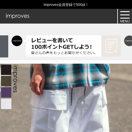
improves会員登録で500pt！