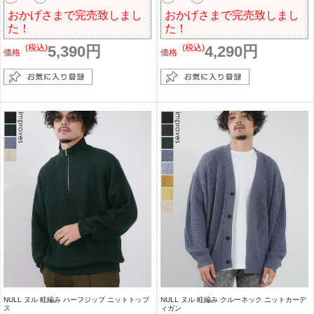
おかげさまで完売致しまし
おかげさまで完売致しまし
た！
た！
(税込)
5,390円
(税込)
4,290円
価格
価格
NULL ヌル 畦編み ハーフジップ ニットトップ
NULL ヌル 畦編み クルーネック ニットカーデ
ス
ィガン