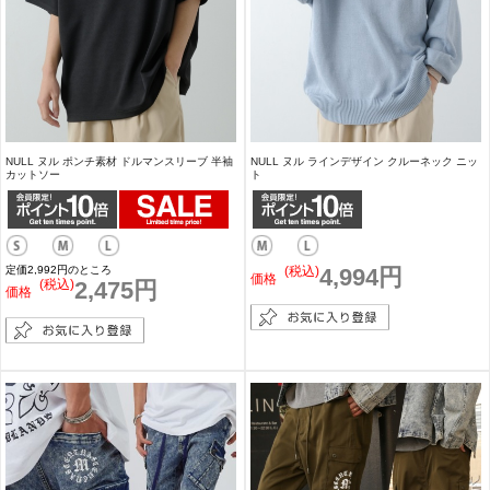
NULL ヌル ポンチ素材 ドルマンスリーブ 半袖
NULL ヌル ラインデザイン クルーネック ニッ
カットソー
ト
定価2,992円のところ
(税込)
4,994円
価格
(税込)
2,475円
価格