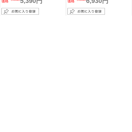
5,390円
6,930円
価格
価格
NULL ヌル ストライプ 半袖 ユーティリティー
NULL ヌル ストライプ 長袖 ユーティリティー
ワークシャツ
ワークシャツ