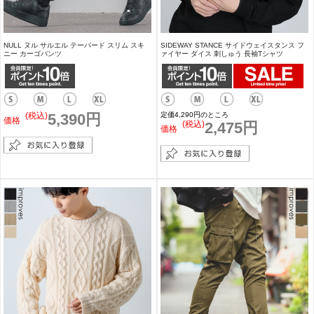
NULL ヌル サルエル テーパード スリム スキ
SIDEWAY STANCE サイドウェイスタンス フ
ニー カーゴパンツ
ァイヤー ダイス 刺しゅう 長袖Tシャツ
(税込)
5,390円
定価4,290円のところ
価格
(税込)
2,475円
価格