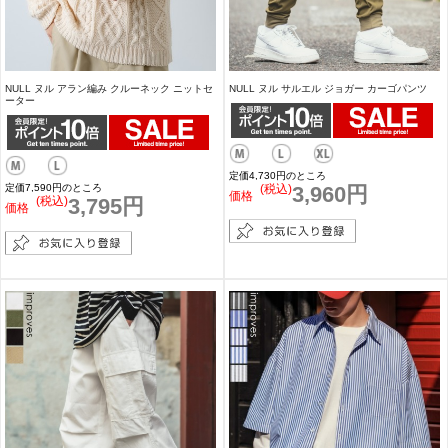
NULL ヌル アラン編み クルーネック ニットセ
NULL ヌル サルエル ジョガー カーゴパンツ
ーター
定価4,730円のところ
定価7,590円のところ
(税込)
3,960円
価格
(税込)
3,795円
価格