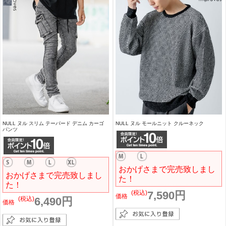
NULL ヌル スリム テーパード デニム カーゴ
NULL ヌル モールニット クルーネック
パンツ
おかげさまで完売致しまし
おかげさまで完売致しまし
た！
た！
(税込)
7,590円
価格
(税込)
6,490円
価格