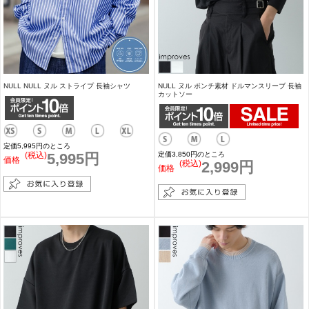
NULL NULL ヌル ストライプ 長袖シャツ
NULL ヌル ポンチ素材 ドルマンスリーブ 長袖
カットソー
定価5,995円のところ
(税込)
5,995円
定価3,850円のところ
価格
(税込)
2,999円
価格