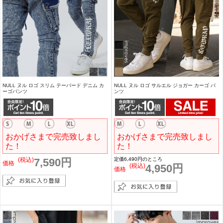
NULL ヌル ロゴ スリム テーパード デニム カ
NULL ヌル ロゴ サルエル ジョガー カーゴ パ
ーゴパンツ
ンツ
おかげさまで完売致しまし
おかげさまで完売致しまし
た！
た！
(税込)
7,590円
定価6,490円のところ
価格
(税込)
4,950円
価格